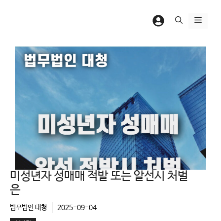
컨
텐
메
츠
뉴
로
건
너
뛰
기
미성년자 성매매 적발 또는 알선시 처벌
은
법무법인 대청
2025-09-04