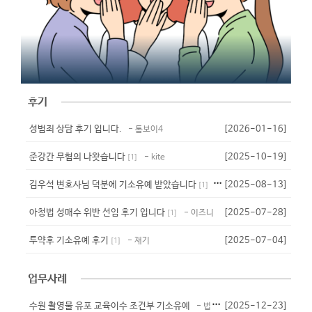
후기
성범죄 상담 후기 입니다.
[2026-01-16]
- 톰보이4
준강간 무혐의 나왓습니다
[2025-10-19]
- kite
[
1
]
김우석 변호사님 덕분에 기소유예 받았습니다
[2025-08-13]
- 준밧드
[
1
]
아청법 성매수 위반 선임 후기 입니다
[2025-07-28]
- 이즈니
[
1
]
투약후 기소유예 후기
[2025-07-04]
- 재기
[
1
]
업무사례
수원 촬영물 유포 교육이수 조건부 기소유예
[2025-12-23]
- 법무법인 대청