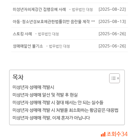
미성년자의제강간 집행유예 사례
[2025-08-22]
- 법무법인 대청
아
동·청소년성보호에관한법률위반 음란물 제작 유포 - 기소유예
[2025-08-13]
- 법무법인
스토킹 사례
[2025-06-26]
- 법무법인 대청
성매매알선 불기소
[2025-06-26]
- 법무법인 대청
목차
미성년자 성매매 적발시
미성년자 성매매 알선 및 적발 후 현실
미성년자 성매매 적발 시 절대 해서는 안 되는 실수들
미성년자 성매매 적발 시 처벌을 최소화하는 황금같은 대응법
미성년자 성매매 적발, 이제 혼자가 아닙니다
조회수
34