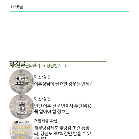
e
0
댓글
인기글
게시판에 문의하기
상담받기
이혼·상간
이혼상담이 필요한 경우는 언제?
이혼·상간
인천 이혼 전문 변호사 추천 비용
꼭 알아야 할 정보는
개인회생 파산
채무탕감제도 빚탕감 조건 총정
리, 당신도 90% 감면 받을 수 있