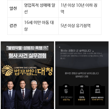
영업목적 성매매 알
1년 이상 10년 이하 징
알선
선
역
16세 미만 아동 대
강간
5년 이상 유기징역
상