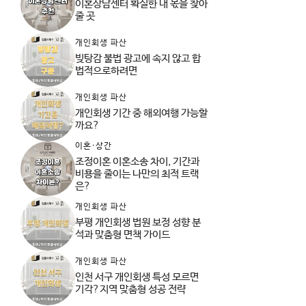
이혼상담센터 확실한 내 몫을 찾아
줄 곳
개인회생 파산
빚탕감 불법 광고에 속지 않고 합
법적으로하려면
개인회생 파산
개인회생 기간 중 해외여행 가능할
까요?
이혼·상간
조정이혼 이혼소송 차이, 기간과
비용을 줄이는 나만의 최적 트랙
은?
개인회생 파산
부평 개인회생 법원 보정 성향 분
석과 맞춤형 면책 가이드
개인회생 파산
인천 서구 개인회생 특성 모르면
기각?지역 맞춤형 성공 전략