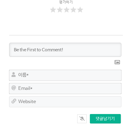
평가하기
이
름
*
E
m
a
W
i
e
l
b
*
s
i
t