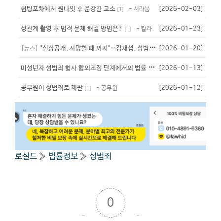
헌팅포차에서 원나잇 후 준강간 고소
[2026-02-03]
- 서라붐
[
1
]
성관계 촬영 후 법적 문제 해결 방법은?
[2026-01-23]
- 칼라
[
1
]
[뉴스]
"신상공개, 사망할 때 까지"…김재섭, 성범죄자 신상공개 강화 법안냈다
[2026-01-20]
미
성년자 성범죄 형사 합의조정 단계에서의 법률 자문 필요성
[2026-01-13]
- 뇨끼
[
1
]
공무원이 성범죄로 재판
[2026-01-12]
- 공무원
[
1
]
로실드
»
법률정보
»
성범죄
0