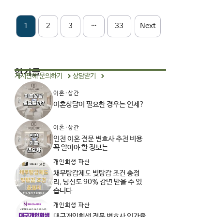
1
2
3
…
33
Next
인기글
게시판에 문의하기
상담받기
이혼·상간
이혼상담이 필요한 경우는 언제?
이혼·상간
인천 이혼 전문 변호사 추천 비용
꼭 알아야 할 정보는
개인회생 파산
채무탕감제도 빚탕감 조건 총정
리, 당신도 90% 감면 받을 수 있
습니다
개인회생 파산
대구개인회생 전문 변호사 인가율