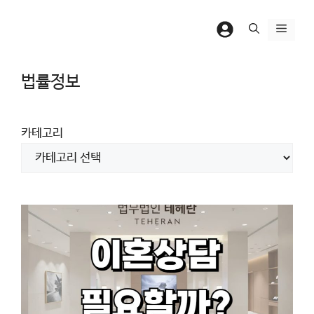
컨
텐
메
츠
뉴
로
법률정보
건
너
뛰
카테고리
기