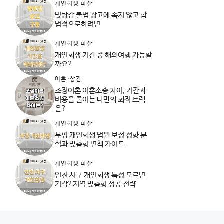
개인회생 파산
빚탕감 불법 광고에 속지 않고 합
법적으로하려면
개인회생 파산
개인회생 기간 중 해외여행 가능할
까요?
이혼·상간
조정이혼 이혼소송 차이, 기간과
비용을 줄이는 나만의 최적 트랙
은?
개인회생 파산
부평 개인회생 법원 보정 성향 분
석과 맞춤형 면책 가이드
개인회생 파산
인천 서구 개인회생 특성 모르면
기각?지역 맞춤형 성공 전략