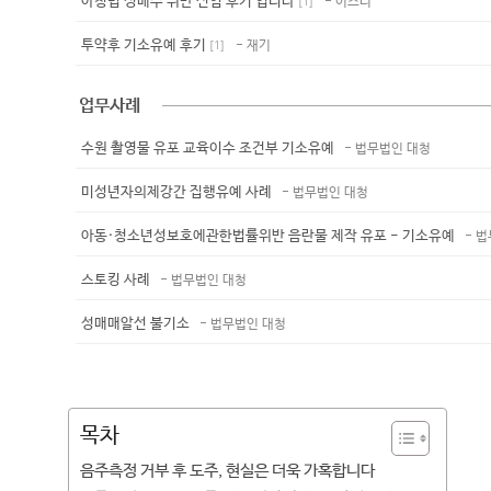
아청법 성매수 위반 선임 후기 입니다
- 이즈니
[
1
]
투약후 기소유예 후기
- 재기
[
1
]
업무사례
수원 촬영물 유포 교육이수 조건부 기소유예
- 법무법인 대청
미성년자의제강간 집행유예 사례
- 법무법인 대청
아동·청소년성보호에관한법률위반 음란물 제작 유포 - 기소유예
- 
스토킹 사례
- 법무법인 대청
성매매알선 불기소
- 법무법인 대청
목차
음주측정 거부 후 도주, 현실은 더욱 가혹합니다