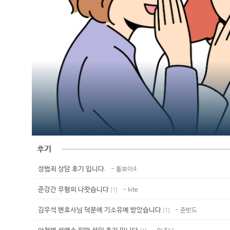
후기
성범죄 상담 후기 입니다.
- 톰보이4
준강간 무혐의 나왓습니다
- kite
[
1
]
김우석 변호사님 덕분에 기소유예 받았습니다
- 준밧드
[
1
]