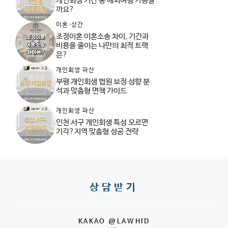
개인회생 기간 중 해외여행 가능할
까요?
이혼·상간
조정이혼 이혼소송 차이, 기간과
비용을 줄이는 나만의 최적 트랙
은?
개인회생 파산
부평 개인회생 법원 보정 성향 분
석과 맞춤형 면책 가이드
개인회생 파산
인천 서구 개인회생 특성 모르면
기각?지역 맞춤형 성공 전략
상담받기
KAKAO @LAWHID