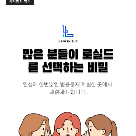
강력범죄·형사