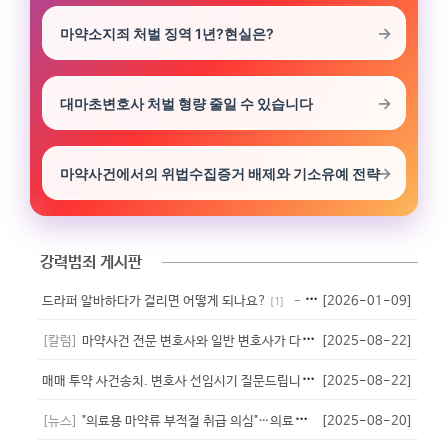
마약소지죄 처벌 징역 1년?현실은?
대마초변호사 처벌 형량 줄일 수 있습니다
마약사건에서의 위법수집증거 배제와 기소유예 전략
강력범죄 게시판
드라퍼 알바하다가 걸리면 어떻게 되나요?
[2026-01-09]
- 익명
[
1
]
[칼럼]
마약사건 전문 변호사와 일반 변호사가 다른 이유
[2025-08-22]
- 법무법인 대청
[
1
]
매
매 투약 사건송치. 변호사 선임시기 질문드립니다.
[2025-08-22]
- 특별시
[
3
]
[뉴스]
"의료용 마약류 부적절 취급 의심"…의료기관 60곳 점검
[2025-08-20]
- 비서실장