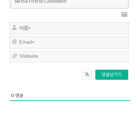
이
름
*
E
m
a
W
i
e
l
b
*
s
i
t
e
0
댓글