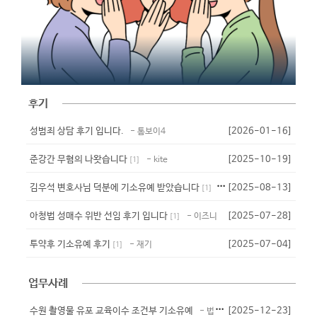
후기
성범죄 상담 후기 입니다.
[2026-01-16]
- 톰보이4
준강간 무혐의 나왓습니다
[2025-10-19]
- kite
[
1
]
김우석 변호사님 덕분에 기소유예 받았습니다
[2025-08-13]
- 준밧드
[
1
]
아청법 성매수 위반 선임 후기 입니다
[2025-07-28]
- 이즈니
[
1
]
투약후 기소유예 후기
[2025-07-04]
- 재기
[
1
]
업무사례
수원 촬영물 유포 교육이수 조건부 기소유예
[2025-12-23]
- 법무법인 대청