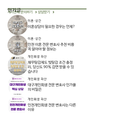
인기글
게시판에 문의하기
상담받기
이혼·상간
이혼상담이 필요한 경우는 언제?
이혼·상간
인천 이혼 전문 변호사 추천 비용
꼭 알아야 할 정보는
개인회생 파산
채무탕감제도 빚탕감 조건 총정
리, 당신도 90% 감면 받을 수 있
습니다
개인회생 파산
대구개인회생 전문 변호사 인가율
의 비밀은
개인회생 파산
인천개인회생 전문 변호사는 다른
이유