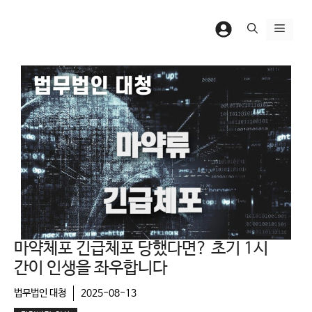
컨
텐
메
츠
뉴
로
건
너
뛰
기
마약체포 긴급체포 당했다면? 초기 1시
간이 인생을 좌우합니다
법무법인 대청
2025-08-13