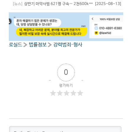
[뉴스]
상반기 마약사범 621명 구속… 2천600kg 압수
[2025-08-13]
- 비서실장
로실드
»
법률정보
»
강력범죄·형사
0
평가하기