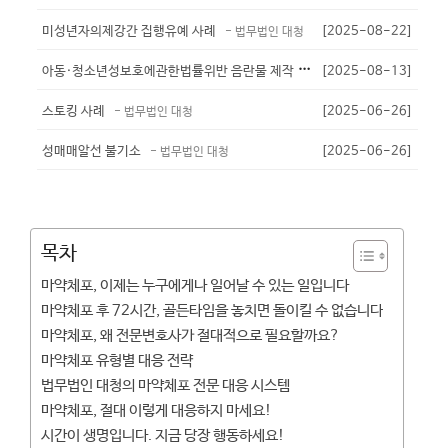
미성년자의제강간 집행유예 사례
[2025-08-22]
- 법무법인 대청
아
동·청소년성보호에관한법률위반 음란물 제작 유포 - 기소유예
[2025-08-13]
- 법무법인
스토킹 사례
[2025-06-26]
- 법무법인 대청
성매매알선 불기소
[2025-06-26]
- 법무법인 대청
목차
마약체포, 이제는 누구에게나 일어날 수 있는 일입니다
마약체포 후 72시간, 골든타임을 놓치면 돌이킬 수 없습니다
마약체포, 왜 전문변호사가 절대적으로 필요할까요?
마약체포 유형별 대응 전략
법무법인 대청의 마약체포 전문 대응 시스템
마약체포, 절대 이렇게 대응하지 마세요!
시간이 생명입니다. 지금 당장 행동하세요!