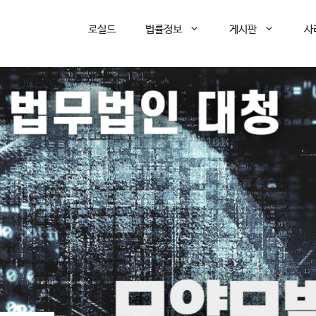
로실드
법률정보
게시판
사