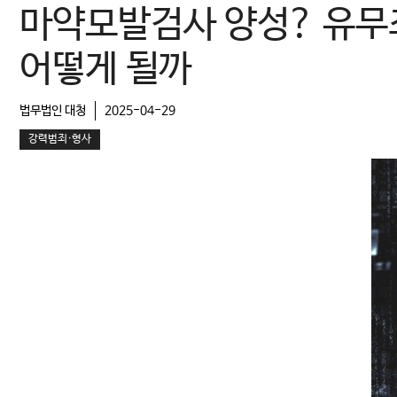
마약모발검사 양성? 유무
어떻게 될까
법무법인 대청
2025-04-29
강력범죄·형사