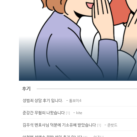
후기
성범죄 상담 후기 입니다.
- 톰보이4
준강간 무혐의 나왓습니다
- kite
[
1
]
김우석 변호사님 덕분에 기소유예 받았습니다
- 준밧드
[
1
]