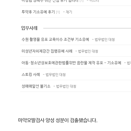
아청법 성매수 위반 선임 후기 입니다
- 이즈니
[
1
]
투약후 기소유예 후기
- 재기
[
1
]
업무사례
수원 촬영물 유포 교육이수 조건부 기소유예
- 법무법인 대청
미성년자의제강간 집행유예 사례
- 법무법인 대청
아동·청소년성보호에관한법률위반 음란물 제작 유포 - 기소유예
- 
스토킹 사례
- 법무법인 대청
성매매알선 불기소
- 법무법인 대청
마약모발검사 양성 성분이 검출됐습니다.