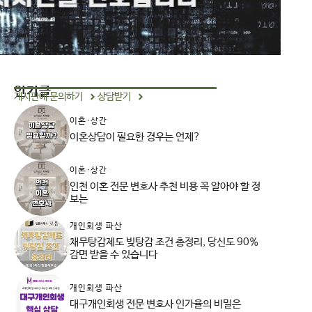
인기글
게시판에 문의하기
상담받기
이혼·상간
이혼상담이 필요한 경우는 언제?
이혼·상간
인천 이혼 전문 변호사 추천 비용 꼭 알아야 할 정
보는
개인회생 파산
채무탕감제도 빚탕감 조건 총정리, 당신도 90%
감면 받을 수 있습니다
개인회생 파산
대구개인회생 전문 변호사 인가율의 비밀은