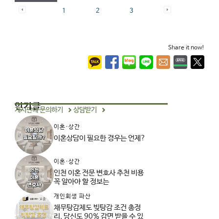
1
2
3
Share it now!
인기글
게시판에 문의하기
상담받기
이혼·상간
이혼상담이 필요한 경우는 언제?
이혼·상간
인천 이혼 전문 변호사 추천 비용
꼭 알아야 할 정보는
개인회생 파산
채무탕감제도 빚탕감 조건 총정
리, 당신도 90% 감면 받을 수 있