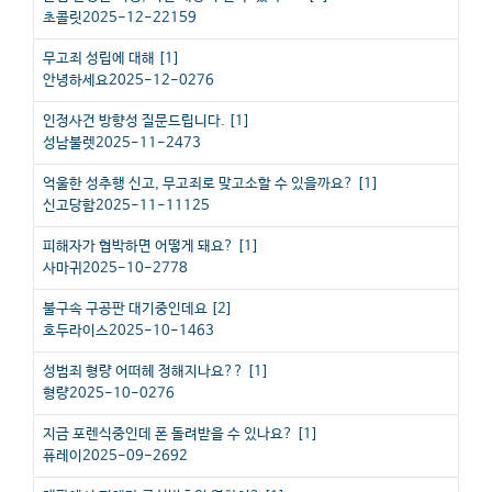
초콜릿
2025-12-22
159
무고죄 성립에 대해
[
1
]
안녕하세요
2025-12-02
76
인정사건 방향성 질문드립니다.
[
1
]
성남불렛
2025-11-24
73
억울한 성추행 신고, 무고죄로 맞고소할 수 있을까요?
[
1
]
신고당함
2025-11-11
125
피해자가 협박하면 어떻게 돼요?
[
1
]
사마귀
2025-10-27
78
불구속 구공판 대기중인데요
[
2
]
호두라이스
2025-10-14
63
성범죄 형량 어떠헤 정해지나요??
[
1
]
형량
2025-10-02
76
지금 포렌식중인데 폰 돌려받을 수 있나요?
[
1
]
퓨레이
2025-09-26
92