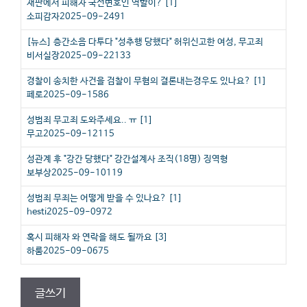
재판에서 피해자 국선변호인 역할이?
[
1
]
소피감자
2025-09-24
91
[뉴스]
층간소음 다투다 "성추행 당했다" 허위신고한 여성, 무고죄
비서실장
2025-09-22
133
경찰이 송치한 사건을 검찰이 무혐의 결론내는경우도 있나요?
[
1
]
페로
2025-09-15
86
성범죄 무고죄 도와주세요.. ㅠ
[
1
]
무고
2025-09-12
115
성관계 후 "강간 당했다" 강간설계사 조직(18명) 징역형
보부상
2025-09-10
119
성범죄 무죄는 어떻게 받을 수 있나요?
[
1
]
hesti
2025-09-09
72
혹시 피해자 와 연락을 해도 될까요
[
3
]
하룸
2025-09-06
75
글쓰기