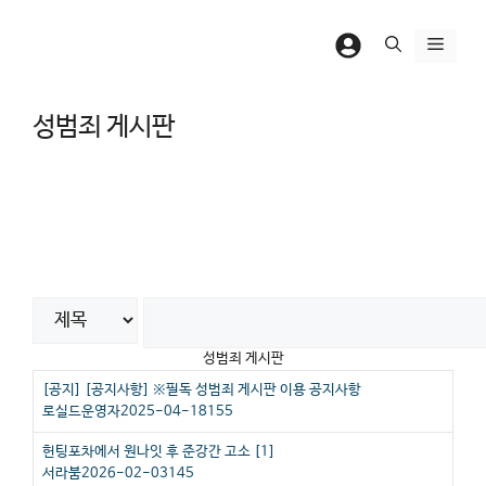
컨
텐
메
츠
뉴
로
성범죄 게시판
건
너
뛰
기
전체
공지사항
칼럼
인기글
뉴스
성범죄 게시판
[공지]
[공지사항]
※필독 성범죄 게시판 이용 공지사항
로실드운영자
2025-04-18
155
헌팅포차에서 원나잇 후 준강간 고소
[
1
]
서라붐
2026-02-03
145