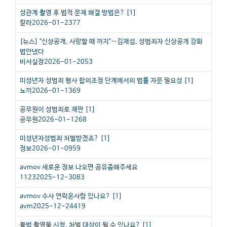
성관계 촬영 후 법적 문제 해결 방법은?
[
1
]
칼라
2026-01-23
77
[뉴스]
"신상공개, 사망할 때 까지"…김재섭, 성범죄자 신상공개 강화
법안냈다
비서실장
2026-01-20
53
미성년자 성범죄 형사 합의조정 단계에서의 법률 자문 필요성
[
1
]
뇨끼
2026-01-13
69
공무원이 성범죄로 재판
[
1
]
공무원
2026-01-12
68
미성년자성범죄 처벌받겠죠?
[
1
]
정보
2026-01-09
59
avmov 새로운 정보 나오면 공유좀해주세요
1123
2025-12-30
83
avmov 수사 연락온사람 있나요?
[
1
]
avm
2025-12-24
419
불법 촬영물 시청, 처벌 대상이 될 수 있나요?
[
1
]