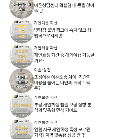
이혼상담센터 확실한 내 몫을 찾아
줄 곳
개인회생 파산
빚탕감 불법 광고에 속지 않고 합
법적으로하려면
개인회생 파산
개인회생 기간 중 해외여행 가능할
까요?
이혼·상간
조정이혼 이혼소송 차이, 기간과
비용을 줄이는 나만의 최적 트랙
은?
개인회생 파산
부평 개인회생 법원 보정 성향 분
석과 맞춤형 면책 가이드
개인회생 파산
인천 서구 개인회생 특성 모르면
기각?지역 맞춤형 성공 전략