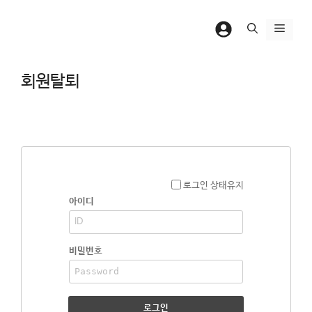
컨
텐
메
츠
뉴
로
회원탈퇴
건
너
뛰
기
로그인 상태유지
아이디
비밀번호
로그인