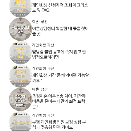
개인회생 신청자격 조회 체크리스
트 및 FAQ
이혼·상간
이혼상담센터 확실한 내 몫을 찾아
줄 곳
개인회생 파산
빚탕감 불법 광고에 속지 않고 합
법적으로하려면
개인회생 파산
개인회생 기간 중 해외여행 가능할
까요?
이혼·상간
조정이혼 이혼소송 차이, 기간과
비용을 줄이는 나만의 최적 트랙
은?
개인회생 파산
부평 개인회생 법원 보정 성향 분
석과 맞춤형 면책 가이드