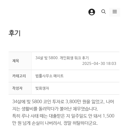
컨
텐
메
츠
뉴
로
후기
건
너
뛰
기
34살 빚 5800. 개인회생 워크 후기
제목
2025-04-30 18:03
카테고리
법률사무소 메이트
작성자
빚회생자
34살에 빚 5800
코인 투자로 3,800만 원을 잃었고, 나머
지는 생활비를 돌려막다가 불어난 채무였습니다.
특히 루나 사태 때는 대출받은 지 일주일도 안 돼서 1,500
만 원 넘게 손실이 나버려서, 정말 허탈하더군요.