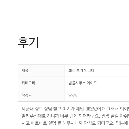
컨
텐
츠
로
건
후기
너
뛰
기
제목
회생 후기 입니다
카테고리
법률사무소 메이트
작성자
www
세군대 정도 상담 받고 여기가 제일 괜찮았어요
그래서 의뢰했
알려주신대로 하니까 너무 쉽게 되더라구요. 진작 할걸 아쉬웠
시고 바로바로 설명 잘 해주시니까 안심도 되더군요. 덕분에