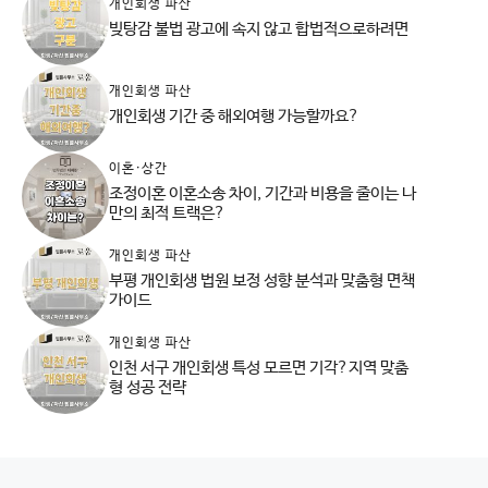
개인회생 파산
빚탕감 불법 광고에 속지 않고 합법적으로하려면
개인회생 파산
개인회생 기간 중 해외여행 가능할까요?
이혼·상간
조정이혼 이혼소송 차이, 기간과 비용을 줄이는 나
만의 최적 트랙은?
개인회생 파산
부평 개인회생 법원 보정 성향 분석과 맞춤형 면책
가이드
개인회생 파산
인천 서구 개인회생 특성 모르면 기각?지역 맞춤
형 성공 전략