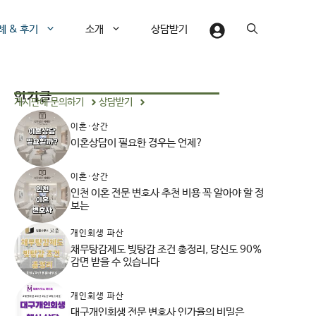
례 & 후기
소개
상담받기
인기글
게시판에 문의하기
상담받기
이혼·상간
이혼상담이 필요한 경우는 언제?
이혼·상간
인천 이혼 전문 변호사 추천 비용 꼭 알아야 할 정
보는
개인회생 파산
채무탕감제도 빚탕감 조건 총정리, 당신도 90%
감면 받을 수 있습니다
개인회생 파산
대구개인회생 전문 변호사 인가율의 비밀은