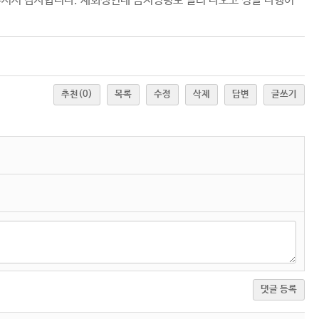
셔서 감사합니다. 재회생인데 금지명령도 빨리 나오고 정말 다행이
추천
(0)
목록
수정
삭제
답변
글쓰기
댓글 등록