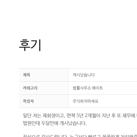
컨
텐
츠
로
건
후기
너
뛰
기
제목
개시났습니다
카테고리
법률사무소 메이트
작성자
주식하지마세요
일단 저는 재회생이고, 면책 5년 2개월이 지난 후 또 채무
법원인데 두달만에 개시났습니다.