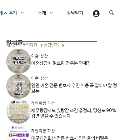
례 & 후기
소개
상담받기
인기글
게시판에 문의하기
상담받기
이혼·상간
이혼상담이 필요한 경우는 언제?
이혼·상간
인천 이혼 전문 변호사 추천 비용 꼭 알아야 할 정
보는
개인회생 파산
채무탕감제도 빚탕감 조건 총정리, 당신도 90%
감면 받을 수 있습니다
개인회생 파산
대구개인회생 전문 변호사 인가율의 비밀은