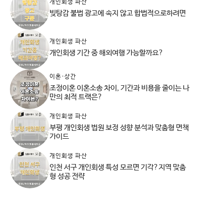
개인회생 파산
빚탕감 불법 광고에 속지 않고 합법적으로하려면
개인회생 파산
개인회생 기간 중 해외여행 가능할까요?
이혼·상간
조정이혼 이혼소송 차이, 기간과 비용을 줄이는 나
만의 최적 트랙은?
개인회생 파산
부평 개인회생 법원 보정 성향 분석과 맞춤형 면책
가이드
개인회생 파산
인천 서구 개인회생 특성 모르면 기각?지역 맞춤
형 성공 전략