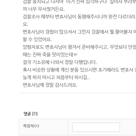
검찰 송치되고 나서야 '이거 진짜 심각하구나' 싶어서 부랴부
까 너무 무서웠거든요.
검찰조사 때부터 변호사님이 동행해주시니까 완전 다르더라고
요.
변호사님이 경험이 많으셔서 그런지 검찰에서 뭘 물어볼지 미
할 수 있었어요.
양형자료도 변호사님이 챙겨서 준비해주시고, 무엇보다 안정
때는 진짜 죽을 맛이었는데ㅠ
결국 기소유예 나와서 정말 다행입니다.
혹시 비슷한 상황에 계신 분들 있으시면 초기에라도 변호사 
늦게 하지 마시고 처음부터 하시길..
변호사님께 정말 감사드려요.
댓글
[
1
]
작성자(*)