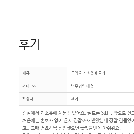
컨
텐
츠
로
건
후기
너
뛰
기
제목
투약후 기소유예 후기
카테고리
법무법인 대청
작성자
재기
검찰에서 기소유예 처분 받았어요. 필로폰 3회 투약으로 신
처음에는 변호사 없이 혼자 경찰조사 받았는데 정말 힘들었어
고.. 그때 변호사님 선임했으면 좋았을텐데 아쉬워요.