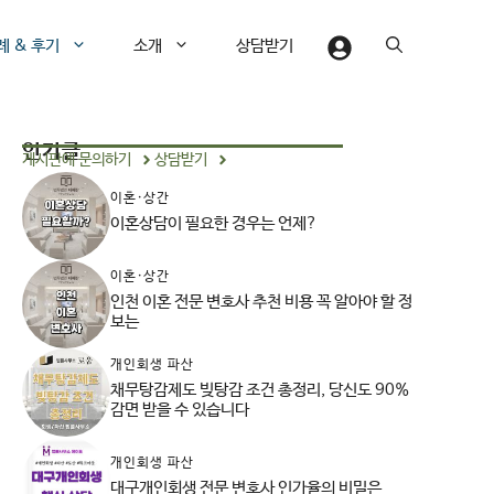
례 & 후기
소개
상담받기
인기글
게시판에 문의하기
상담받기
이혼·상간
이혼상담이 필요한 경우는 언제?
이혼·상간
인천 이혼 전문 변호사 추천 비용 꼭 알아야 할 정
보는
개인회생 파산
채무탕감제도 빚탕감 조건 총정리, 당신도 90%
감면 받을 수 있습니다
개인회생 파산
대구개인회생 전문 변호사 인가율의 비밀은