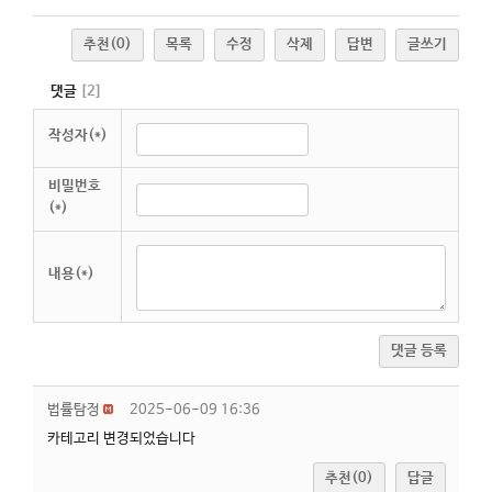
추천
(0)
목록
수정
삭제
답변
글쓰기
댓글
[
2
]
작성자(*)
비밀번호
(*)
내용(*)
댓글 등록
법률탐정
2025-06-09 16:36
카테고리 변경되었습니다
추천(0)
답글