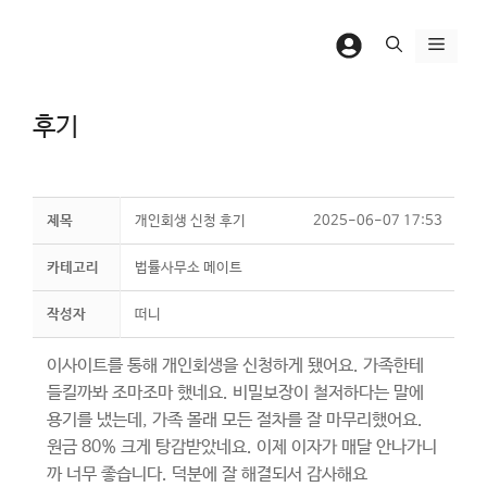
컨
텐
메
츠
뉴
로
후기
건
너
뛰
기
제목
개인회생 신청 후기
2025-06-07 17:53
카테고리
법률사무소 메이트
작성자
떠니
이사이트를 통해 개인회생을 신청하게 됐어요. 가족한테
들킬까봐 조마조마 했네요. 비밀보장이 철저하다는 말에
용기를 냈는데, 가족 몰래 모든 절차를 잘 마무리했어요.
원금 80% 크게 탕감받았네요. 이제 이자가 매달 안나가니
까 너무 좋습니다. 덕분에 잘 해결되서 감사해요