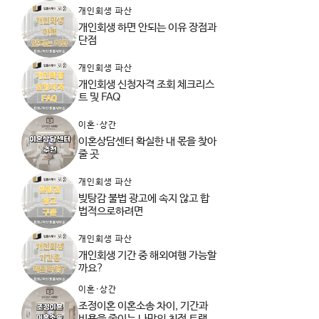
개인회생 파산
개인회생 하면 안되는 이유 장점과
단점
개인회생 파산
개인회생 신청자격 조회 체크리스
트 및 FAQ
이혼·상간
이혼상담센터 확실한 내 몫을 찾아
줄 곳
개인회생 파산
빚탕감 불법 광고에 속지 않고 합
법적으로하려면
개인회생 파산
개인회생 기간 중 해외여행 가능할
까요?
이혼·상간
조정이혼 이혼소송 차이, 기간과
비용을 줄이는 나만의 최적 트랙