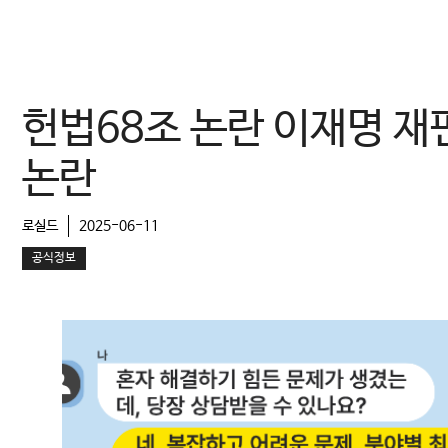
컨
텐
츠
로
헌법68조 논란 이재명 재
건
너
논란
뛰
기
로실드
2025-06-11
공식정보