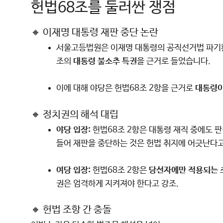
헌법68조를 둘러싼 쟁점
🔸 이재명 대통령 재판 중단 논란
서울고등법원은 이재명 대통령의 공직선거법 파기환송
조의
대통령 불소추 특권
을 근거로 들었습니다.
이에 대해 야당은 헌법68조 2항을 근거로
대통령이
🔸 정치권의 해석 대립
야당 입장:
헌법68조 2항은 대통령 재직 중에도 판
들어 재판을 중단하는 것은 헌법 취지에 어긋난다고
여당 입장:
헌법68조 2항은
당선자에만 적용되는 
권은 엄격하게 지켜져야 한다고 강조.
🔸 헌법 조항 간 충돌