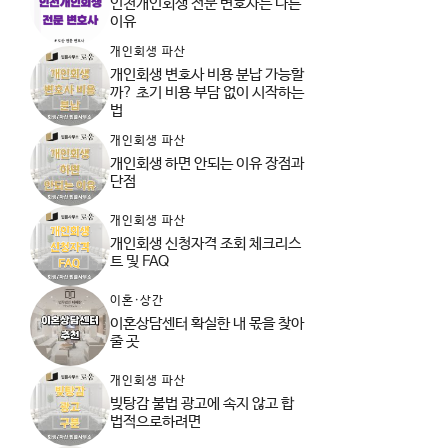
인천개인회생 전문 변호사는 다른
이유
개인회생 파산
개인회생 변호사 비용 분납 가능할
까? 초기 비용 부담 없이 시작하는
법
개인회생 파산
개인회생 하면 안되는 이유 장점과
단점
개인회생 파산
개인회생 신청자격 조회 체크리스
트 및 FAQ
이혼·상간
이혼상담센터 확실한 내 몫을 찾아
줄 곳
개인회생 파산
빚탕감 불법 광고에 속지 않고 합
법적으로하려면