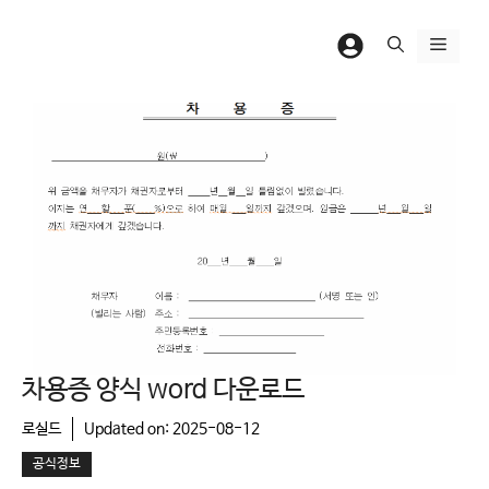
컨
텐
메
츠
뉴
로
건
너
뛰
기
차용증 양식 word 다운로드
로실드
Updated on:
2025-08-12
공식정보