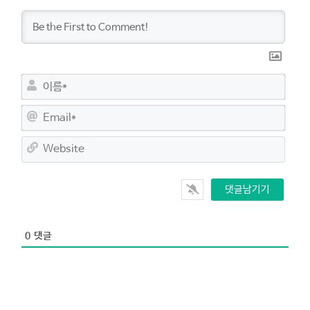
이
름
*
E
m
a
W
i
e
l
b
*
s
i
t
e
0
댓글