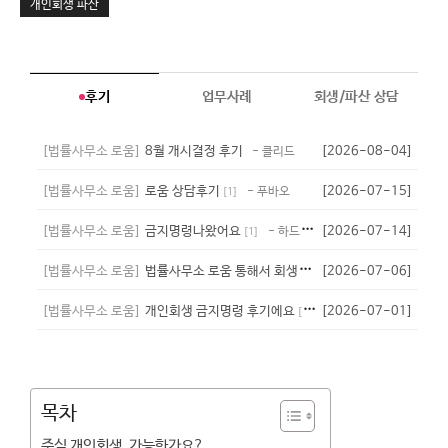
개인회생 파산
후기
업무사례
회생/파산 상담
[법률사무소 로움]
8월 개시결정 후기
[2026-08-04]
- 클리드
[법률사무소 로움]
로움 상담후기
[2026-07-15]
- 푸바오
[
1
]
[법률사무소 로움]
금지명령나왔어요
[2026-07-14]
- 하드타임
[
1
]
[법률사무소 로움]
법률사무소 로움 통해서 회생성공
[2026-07-06]
- 하이
[
1
]
[법률사무소 로움]
개인회생 금지명령 후기에요
[2026-07-01]
- 라라크로포드
[
1
]
목차
주식 개인회생, 가능한가요?