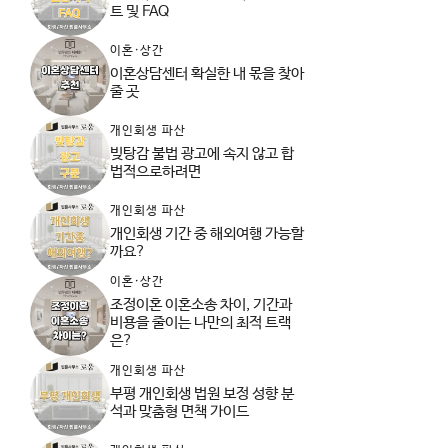
트 및 FAQ
이혼·상간
이혼상담센터 확실한 내 몫을 찾아
줄 곳
개인회생 파산
빚탕감 불법 광고에 속지 않고 합
법적으로하려면
개인회생 파산
개인회생 기간 중 해외여행 가능할
까요?
이혼·상간
조정이혼 이혼소송 차이, 기간과
비용을 줄이는 나만의 최적 트랙
은?
개인회생 파산
부평 개인회생 법원 보정 성향 분
석과 맞춤형 면책 가이드