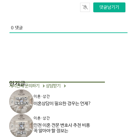
*
s
i
t
e
0
댓글
인기글
게시판에 문의하기
상담받기
이혼·상간
이혼상담이 필요한 경우는 언제?
이혼·상간
인천 이혼 전문 변호사 추천 비용
꼭 알아야 할 정보는