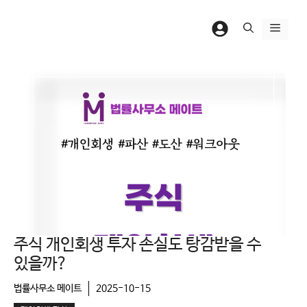
컨
텐
메
츠
뉴
로
건
너
뛰
기
주식 개인회생 투자 손실도 탕감받을 수
있을까?
법률사무소 메이트
2025-10-15