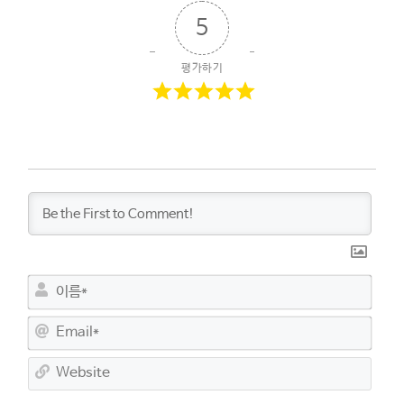
5
평가하기
이
름
*
E
m
a
W
i
e
l
b