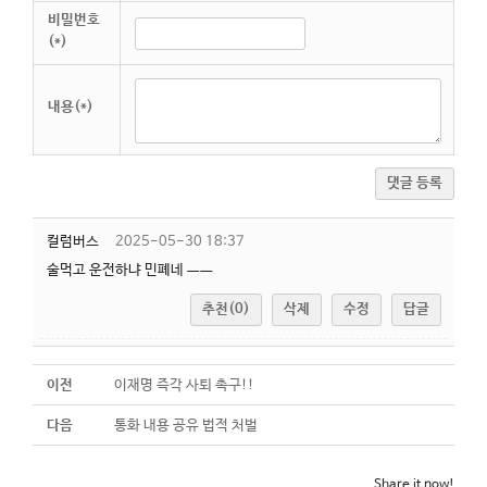
비밀번호
(*)
내용(*)
댓글 등록
컬럼버스
2025-05-30 18:37
술먹고 운전하냐 민폐네 ㅡㅡ
추천(0)
삭제
수정
답글
이전
이재명 즉각 사퇴 촉구!!
다음
통화 내용 공유 법적 처벌
Share it now!