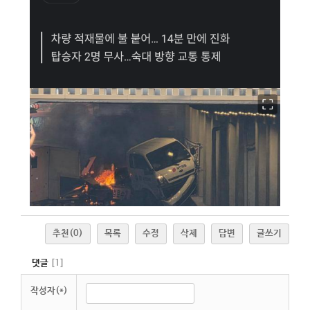
추천
(0)
목록
수정
삭제
답변
글쓰기
댓글
[
1
]
작성자(*)