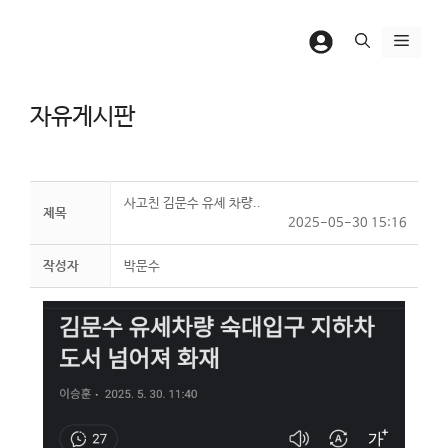
컨
텐
메
츠
뉴
로
자유게시판
건
너
뛰
기
사고친 김문수 유세 차량..
제목
2025-05-30 15:16
작성자
박문수