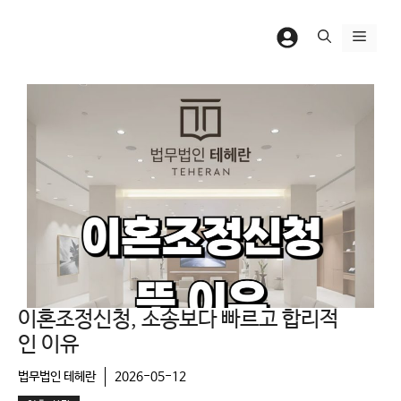
컨
텐
메
츠
뉴
로
건
너
뛰
기
이혼조정신청, 소송보다 빠르고 합리적
인 이유
법무법인 테헤란
2026-05-12