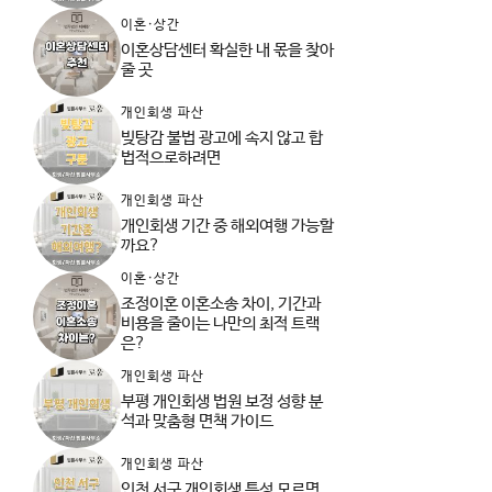
이혼·상간
이혼상담센터 확실한 내 몫을 찾아
줄 곳
개인회생 파산
빚탕감 불법 광고에 속지 않고 합
법적으로하려면
개인회생 파산
개인회생 기간 중 해외여행 가능할
까요?
이혼·상간
조정이혼 이혼소송 차이, 기간과
비용을 줄이는 나만의 최적 트랙
은?
개인회생 파산
부평 개인회생 법원 보정 성향 분
석과 맞춤형 면책 가이드
개인회생 파산
인천 서구 개인회생 특성 모르면