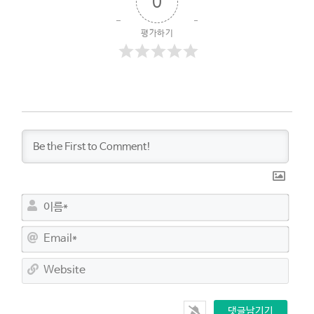
0
평가하기
이
름
*
E
m
a
W
i
e
l
b
*
s