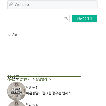
a
W
i
e
l
b
*
s
i
t
e
0
댓글
인기글
게시판에 문의하기
상담받기
이혼·상간
이혼상담이 필요한 경우는 언제?
이혼·상간