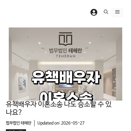
컨
텐
메
츠
뉴
로
건
너
뛰
기
유책배우자 이혼소송 나도 승소할 수 있
나요?
법무법인 테헤란
Updated on:
2026-05-27