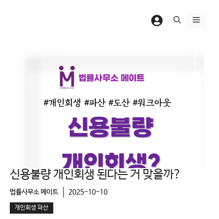
컨
텐
메
츠
뉴
로
건
너
뛰
기
신용불량 개인회생 된다는 거 맞을까?
법률사무소 메이트
2025-10-10
개인회생 파산