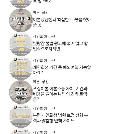
트 및 FAQ
이혼·상간
이혼상담센터 확실한 내 몫을 찾아
줄 곳
개인회생 파산
빚탕감 불법 광고에 속지 않고 합
법적으로하려면
개인회생 파산
개인회생 기간 중 해외여행 가능할
까요?
이혼·상간
조정이혼 이혼소송 차이, 기간과
비용을 줄이는 나만의 최적 트랙
은?
개인회생 파산
부평 개인회생 법원 보정 성향 분
석과 맞춤형 면책 가이드
개인회생 파산