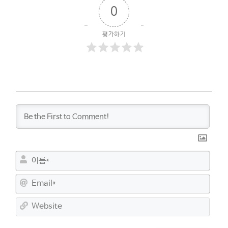
0
평가하기
이
름
*
E
m
a
W
i
e
l
b
*