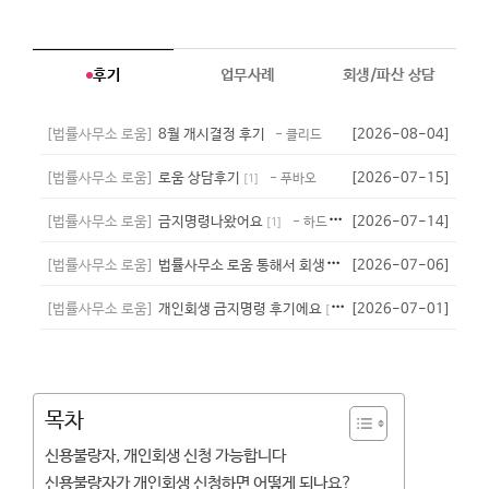
후기
업무사례
회생/파산 상담
[법률사무소 로움]
8월 개시결정 후기
[2026-08-04]
- 클리드
[법률사무소 로움]
로움 상담후기
[2026-07-15]
- 푸바오
[
1
]
[법률사무소 로움]
금지명령나왔어요
[2026-07-14]
- 하드타임
[
1
]
[법률사무소 로움]
법률사무소 로움 통해서 회생성공
[2026-07-06]
- 하이
[
1
]
[법률사무소 로움]
개인회생 금지명령 후기에요
[2026-07-01]
- 라라크로포드
[
1
]
목차
신용불량자, 개인회생 신청 가능합니다
신용불량자가 개인회생 신청하면 어떻게 되나요?