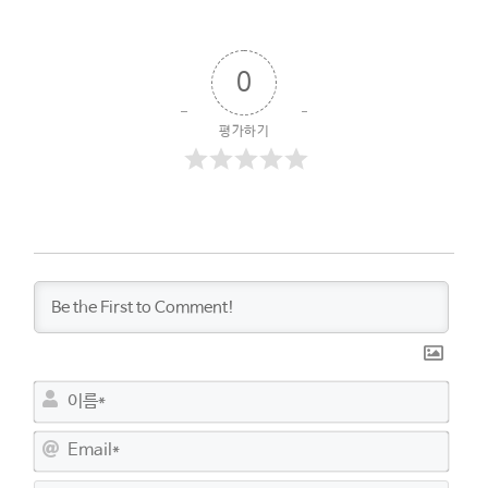
0
평가하기
이
름
*
E
m
a