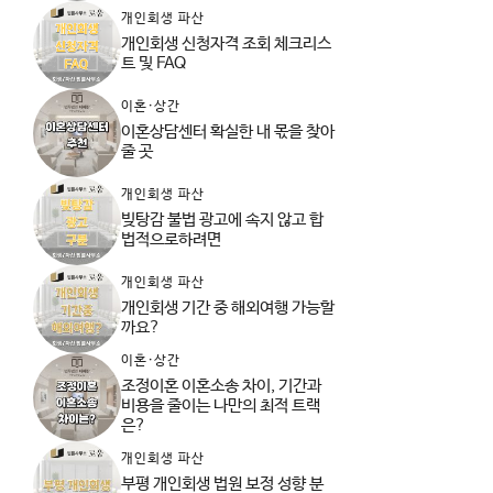
개인회생 파산
개인회생 신청자격 조회 체크리스
트 및 FAQ
이혼·상간
이혼상담센터 확실한 내 몫을 찾아
줄 곳
개인회생 파산
빚탕감 불법 광고에 속지 않고 합
법적으로하려면
개인회생 파산
개인회생 기간 중 해외여행 가능할
까요?
이혼·상간
조정이혼 이혼소송 차이, 기간과
비용을 줄이는 나만의 최적 트랙
은?
개인회생 파산
부평 개인회생 법원 보정 성향 분