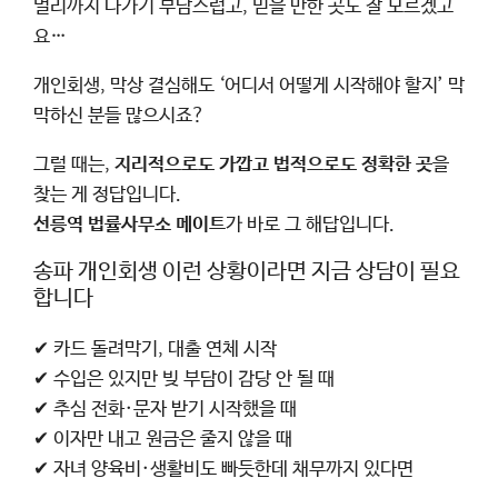
멀리까지 나가기 부담스럽고, 믿을 만한 곳도 잘 모르겠고
요…
개인회생, 막상 결심해도 ‘어디서 어떻게 시작해야 할지’ 막
막하신 분들 많으시죠?
그럴 때는,
지리적으로도 가깝고 법적으로도 정확한 곳
을
찾는 게 정답입니다.
선릉역 법률사무소 메이트
가 바로 그 해답입니다.
송파 개인회생 이런 상황이라면 지금 상담이 필요
합니다
✔ 카드 돌려막기, 대출 연체 시작
✔ 수입은 있지만 빚 부담이 감당 안 될 때
✔ 추심 전화·문자 받기 시작했을 때
✔ 이자만 내고 원금은 줄지 않을 때
✔ 자녀 양육비·생활비도 빠듯한데 채무까지 있다면