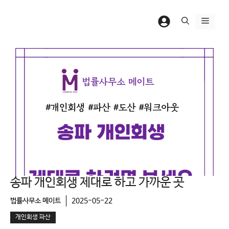
컨
텐
메
츠
뉴
로
건
너
뛰
기
송파 개인회생 제대로 하고 가까운 곳
법률사무소 메이트
2025-05-22
개인회생 파산