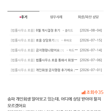
후기
업무사례
회생/파산 상담
[법률사무소 로움]
8월 개시결정 후기
[2026-08-04]
- 클리드
[법률사무소 로움]
로움 상담후기
[2026-07-15]
- 푸바오
[
1
]
[법률사무소 로움]
금지명령나왔어요
[2026-07-14]
- 하드타임
[
1
]
[법률사무소 로움]
법률사무소 로움 통해서 회생성공
[2026-07-06]
- 하이
[
1
]
[법률사무소 로움]
개인회생 금지명령 후기에요
[2026-07-01]
- 라라크로포드
[
1
]
조회수
35
송파 개인회생 알아보고 있는데, 어디에 상담 받아야 할지
모르겠어요