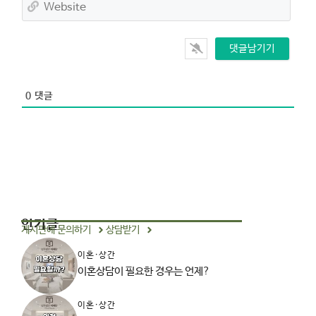
W
i
e
l
b
*
s
i
t
e
0
댓글
인기글
게시판에 문의하기
상담받기
이혼·상간
이혼상담이 필요한 경우는 언제?
이혼·상간