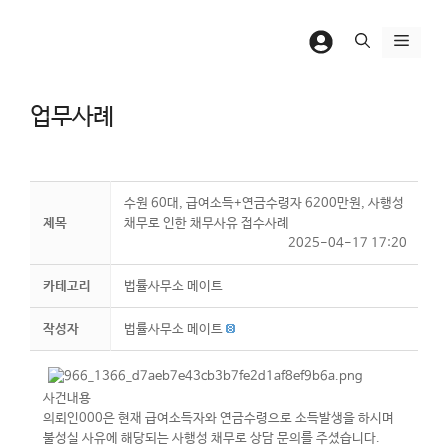
컨
텐
메
츠
뉴
로
업무사례
건
너
뛰
기
수원 60대, 급여소득+연금수령자 6200만원, 사행성
제목
채무로 인한 채무사유 접수사례
2025-04-17 17:20
카테고리
법률사무소 메이트
작성자
법률사무소 메이트
사건내용
의뢰인000은 현재 급여소득자와 연금수령으로 소득발생을 하시며
불성실 사유에 해당되는 사행성 채무로 상담 문의를 주셨습니다.