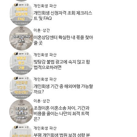
개인회생 파산
개인회생 신청자격 조회 체크리스
트 및 FAQ
이혼·상간
이혼상담센터 확실한 내 몫을 찾아
줄 곳
개인회생 파산
빚탕감 불법 광고에 속지 않고 합
법적으로하려면
개인회생 파산
개인회생 기간 중 해외여행 가능할
까요?
이혼·상간
조정이혼 이혼소송 차이, 기간과
비용을 줄이는 나만의 최적 트랙
은?
개인회생 파산
부평 개인회생 법원 보정 성향 분