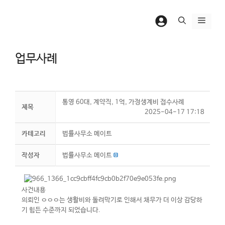
컨
텐
메
츠
뉴
로
업무사례
건
너
뛰
기
통영 60대, 계약직, 1억, 가정생계비 접수사례
제목
2025-04-17 17:18
카테고리
법률사무소 메이트
작성자
법률사무소 메이트
사건내용
의뢰인 ㅇㅇㅇ는 생활비와 돌려막기로 인해서 채무가 더 이상 감당하
기 힘든 수준까지 되었습니다.