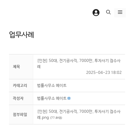
컨
텐
메
츠
뉴
로
업무사례
건
너
뛰
기
[인천] 50대, 전기공사직, 7000만, 투자사기 접수사
제목
례
2025-04-23 18:02
카테고리
법률사무소 메이트
작성자
법률사무소 메이트
[인천] 50대, 전기공사직, 7000만, 투자사기 접수사
첨부파일
례.png
(77.8KB)