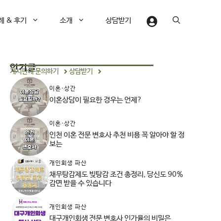
례 & 후기
소개
상담받기
인기글
게시판에 문의하기
상담받기
이혼·상간
이혼상담이 필요한 경우는 언제?
이혼·상간
인천 이혼 전문 변호사 추천 비용 꼭 알아야 할 정
보는
개인회생 파산
채무탕감제도 빚탕감 조건 총정리, 당신도 90%
감면 받을 수 있습니다
개인회생 파산
대구개인회생 전문 변호사 인가율의 비밀은