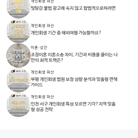
개인회생 파산
빚탕감 불법 광고에 속지 않고 합법적으로하려면
개인회생 파산
개인회생 기간 중 해외여행 가능할까요?
이혼·상간
조정이혼 이혼소송 차이, 기간과 비용을 줄이는 나
만의 최적 트랙은?
개인회생 파산
부평 개인회생 법원 보정 성향 분석과 맞춤형 면책
가이드
개인회생 파산
인천 서구 개인회생 특성 모르면 기각?지역 맞춤
형 성공 전략