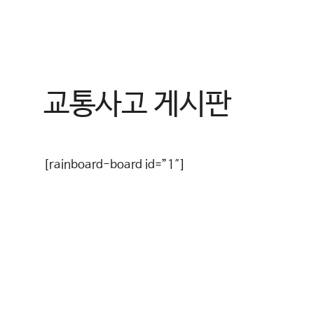
컨
텐
츠
로
건
교통사고 게시판
너
뛰
기
[rainboard-board id=”1″]