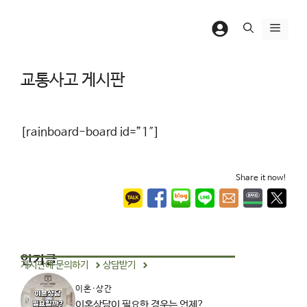
컨
텐
메
츠
뉴
로
교통사고 게시판
건
너
뛰
[rainboard-board id=”1″]
기
Share it now!
인기글
게시판에 문의하기
상담받기
이혼·상간
이혼상담이 필요한 경우는 언제?