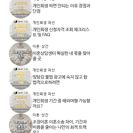
개인회생 하면 안되는 이유 장점과
단점
개인회생 파산
개인회생 신청자격 조회 체크리스
트 및 FAQ
이혼·상간
이혼상담센터 확실한 내 몫을 찾아
줄 곳
개인회생 파산
빚탕감 불법 광고에 속지 않고 합
법적으로하려면
개인회생 파산
개인회생 기간 중 해외여행 가능할
까요?
이혼·상간
조정이혼 이혼소송 차이, 기간과
비용을 줄이는 나만의 최적 트랙
은?