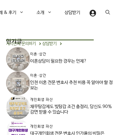
례 & 후기
소개
상담받기
인기글
게시판에 문의하기
상담받기
이혼·상간
이혼상담이 필요한 경우는 언제?
이혼·상간
인천 이혼 전문 변호사 추천 비용 꼭 알아야 할 정
보는
개인회생 파산
채무탕감제도 빚탕감 조건 총정리, 당신도 90%
감면 받을 수 있습니다
개인회생 파산
대구개인회생 전문 변호사 인가율의 비밀은