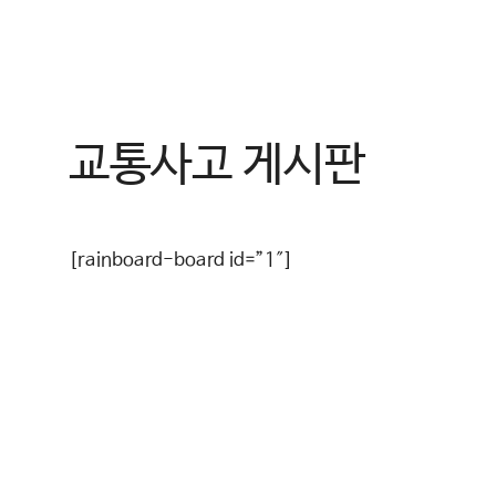
컨
텐
츠
로
건
교통사고 게시판
너
뛰
기
[rainboard-board id=”1″]