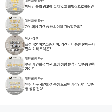
개인회생 파산
빚탕감 불법 광고에 속지 않고 합법적으로하려면
개인회생 파산
개인회생 기간 중 해외여행 가능할까요?
이혼·상간
조정이혼 이혼소송 차이, 기간과 비용을 줄이는 나
만의 최적 트랙은?
개인회생 파산
부평 개인회생 법원 보정 성향 분석과 맞춤형 면책
가이드
개인회생 파산
인천 서구 개인회생 특성 모르면 기각?지역 맞춤
형 성공 전략