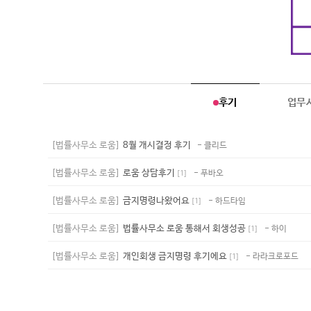
후기
업무
[법률사무소 로움]
8월 개시결정 후기
- 클리드
[법률사무소 로움]
로움 상담후기
- 푸바오
[
1
]
[법률사무소 로움]
금지명령나왔어요
- 하드타임
[
1
]
[법률사무소 로움]
법률사무소 로움 통해서 회생성공
- 하이
[
1
]
[법률사무소 로움]
개인회생 금지명령 후기에요
- 라라크로포드
[
1
]