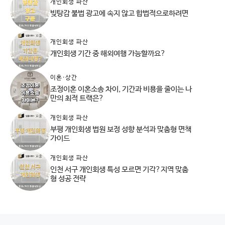
개인회생 파산
빚탕감 불법 광고에 속지 않고 합법적으로하려면
개인회생 파산
개인회생 기간 중 해외여행 가능할까요?
이혼·상간
조정이혼 이혼소송 차이, 기간과 비용을 줄이는 나
만의 최적 트랙은?
개인회생 파산
부평 개인회생 법원 보정 성향 분석과 맞춤형 면책
가이드
개인회생 파산
인천 서구 개인회생 특성 모르면 기각?지역 맞춤
형 성공 전략