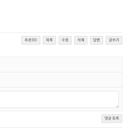
추천
(0)
목록
수정
삭제
답변
글쓰기
댓글 등록