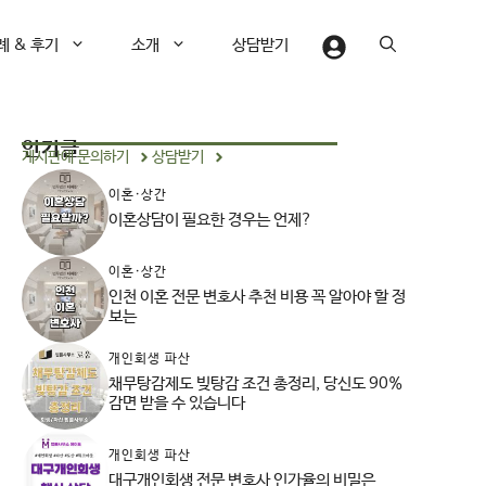
례 & 후기
소개
상담받기
인기글
게시판에 문의하기
상담받기
이혼·상간
이혼상담이 필요한 경우는 언제?
이혼·상간
인천 이혼 전문 변호사 추천 비용 꼭 알아야 할 정
보는
개인회생 파산
채무탕감제도 빚탕감 조건 총정리, 당신도 90%
감면 받을 수 있습니다
개인회생 파산
대구개인회생 전문 변호사 인가율의 비밀은