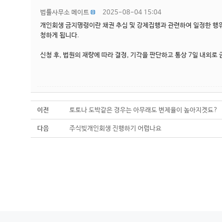
법률사무소 메이트
2025-08-04 15:04
개인회생 금지명령이란 채권 추심 및 강제집행과 관련하여 일정한 행위
청하게 됩니다.
신청 후, 법원의 재량에 따라 결정, 기각을 판단하고 통상 7일 내외로
이전
토토나 도박같은 경우는 아무래도 변제율이 높아지겟됴?
다음
주식빚개인회생 진행하기 어렵나요