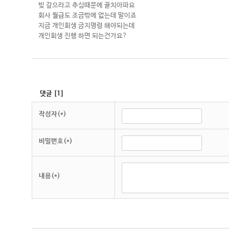
빚 갚으라고 추심때문에 골치아파요
회사 월급도 조금밖에 없는데 말이죠
지금 개인회생 금지명령 해야되는데
개인회생 진행 하면 되는건가요?
댓글
[
1
]
작성자(*)
비밀번호(*)
내용(*)