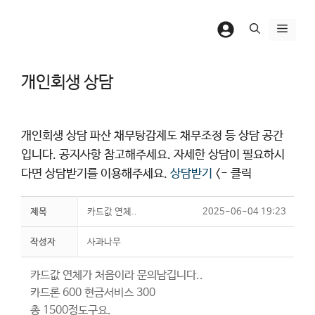
컨
텐
메
츠
뉴
로
개인회생 상담
건
너
뛰
개인회생 상담 파산 채무탕감제도 채무조정 등 상담 공간
기
입니다. 공지사항 참고해주세요. 자세한 상담이 필요하시
다면 상담받기를 이용해주세요.
상담받기
<- 클릭
제목
카드값 연체..
2025-06-04 19:23
작성자
사과나무
카드값 연체가 처음이라 문의남깁니다..
카드론 600 현금서비스 300
총 1500정도구요.