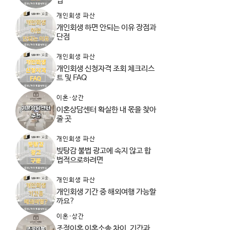
법
개인회생 파산
개인회생 하면 안되는 이유 장점과
단점
개인회생 파산
개인회생 신청자격 조회 체크리스
트 및 FAQ
이혼·상간
이혼상담센터 확실한 내 몫을 찾아
줄 곳
개인회생 파산
빚탕감 불법 광고에 속지 않고 합
법적으로하려면
개인회생 파산
개인회생 기간 중 해외여행 가능할
까요?
이혼·상간
조정이혼 이혼소송 차이, 기간과