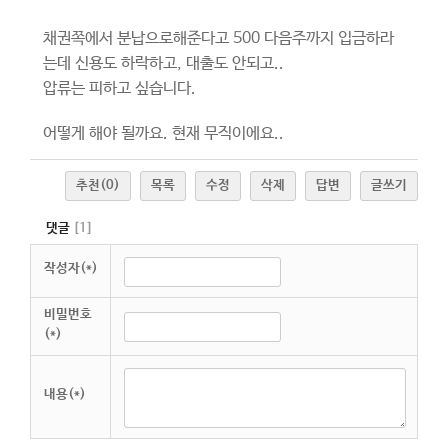
채권쪽에서 분납으로해준다고 500 다음주까지 입금하라
는데 신용도 하락하고, 대출도 안되고..
압류는 피하고 싶습니다.
어떻게 해야 될까요. 현재 무직이에요..
추천
(0)
목록
수정
삭제
답변
글쓰기
댓글
[
1
]
작성자(*)
비밀번호
(*)
내용(*)