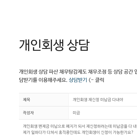
컨
텐
츠
로
건
개인회생 상담
너
뛰
기
개인회생 상담 파산 채무탕감제도 채무조정 등 상담 공간 
담받기를 이용해주세요.
상담받기
<- 클릭
제목
개인회생 재신청 미납금 다내야
작성자
미금
개인회생 변제금 미납으로 폐지가 되서 재신청하려는데 미납금을 다 
제가 일하다가 다쳐서 휴직중인데도 개인회생이 신청이 가능한가요?