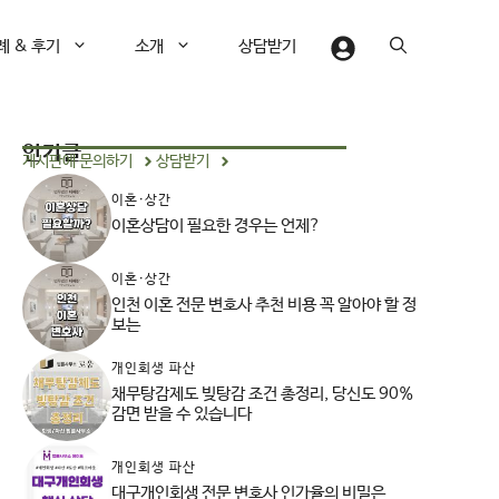
례 & 후기
소개
상담받기
인기글
게시판에 문의하기
상담받기
이혼·상간
이혼상담이 필요한 경우는 언제?
이혼·상간
인천 이혼 전문 변호사 추천 비용 꼭 알아야 할 정
보는
개인회생 파산
채무탕감제도 빚탕감 조건 총정리, 당신도 90%
감면 받을 수 있습니다
개인회생 파산
대구개인회생 전문 변호사 인가율의 비밀은