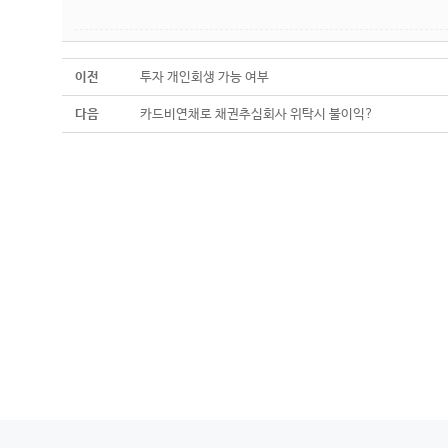
이전
투자 개인회생 가능 여부
다음
카드비연채로 채권추심회사 위탁시 불이익?