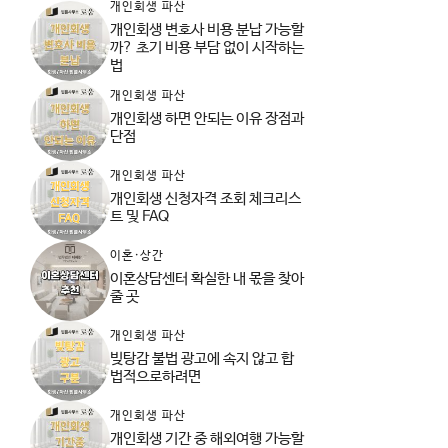
개인회생 파산
개인회생 변호사 비용 분납 가능할
까? 초기 비용 부담 없이 시작하는
법
개인회생 파산
개인회생 하면 안되는 이유 장점과
단점
개인회생 파산
개인회생 신청자격 조회 체크리스
트 및 FAQ
이혼·상간
이혼상담센터 확실한 내 몫을 찾아
줄 곳
개인회생 파산
빚탕감 불법 광고에 속지 않고 합
법적으로하려면
개인회생 파산
개인회생 기간 중 해외여행 가능할