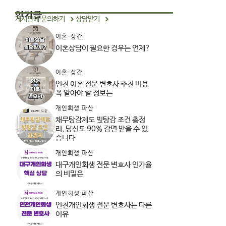
인기글
게시판에 문의하기
상담받기
이혼·상간
이혼상담이 필요한 경우는 언제?
이혼·상간
인천 이혼 전문 변호사 추천 비용
꼭 알아야 할 정보는
개인회생 파산
채무탕감제도 빚탕감 조건 총정
리, 당신도 90% 감면 받을 수 있
습니다
개인회생 파산
대구개인회생 전문 변호사 인가율
의 비밀은
개인회생 파산
인천개인회생 전문 변호사는 다른
이유