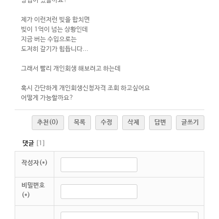
방법이 있을까요?
제가 이런저런 빚을 합치면
빚이 1억이 넘는 상황인데
지금 버는 수입으로는
도저히 갚기가 힘듭니다...
그래서 빨리 개인회생 해보려고 하는데
혹시 간단하게 개인회생신청자격 조회 하고싶어요
어떻게 가능할까요?
추천
(0)
목록
수정
삭제
답변
글쓰기
댓글
[
1
]
작성자(*)
비밀번호
(*)