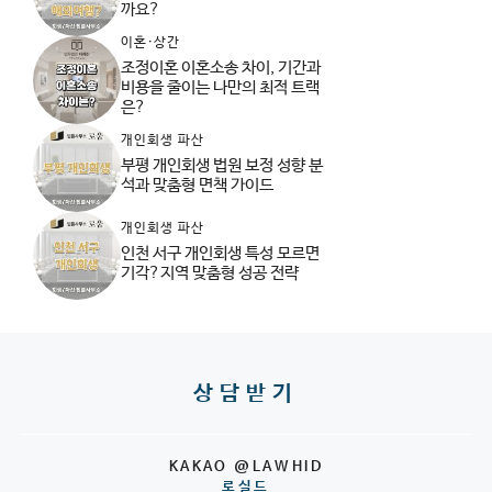
까요?
이혼·상간
조정이혼 이혼소송 차이, 기간과
비용을 줄이는 나만의 최적 트랙
은?
개인회생 파산
부평 개인회생 법원 보정 성향 분
석과 맞춤형 면책 가이드
개인회생 파산
인천 서구 개인회생 특성 모르면
기각?지역 맞춤형 성공 전략
상담받기
KAKAO @LAWHID
로실드