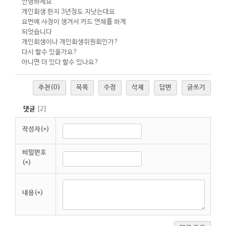
안녕하세요
개인회생 한지 3년정도 지낫는대요
요번에 사정이 생겨서 카드 연체를 하게
되엇습니다
개인회생이나 개인회생위원회인가?
다시 할수 있을가요?
아니면 더 있다 할수 있나요?
추천
(0)
목록
수정
삭제
답변
글쓰기
댓글
[
2
]
작성자(*)
비밀번호
(*)
내용(*)