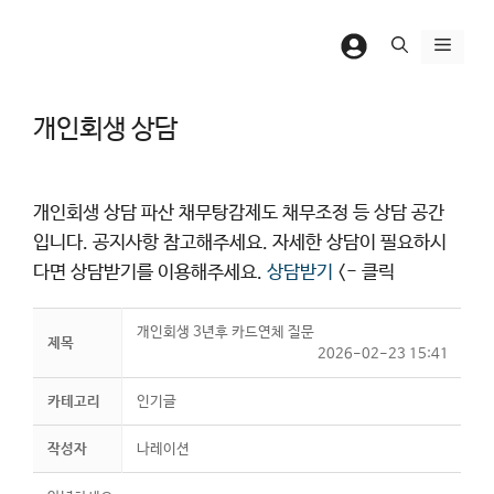
컨
텐
메
츠
뉴
로
개인회생 상담
건
너
뛰
개인회생 상담 파산 채무탕감제도 채무조정 등 상담 공간
기
입니다. 공지사항 참고해주세요. 자세한 상담이 필요하시
다면 상담받기를 이용해주세요.
상담받기
<- 클릭
개인회생 3년후 카드연체 질문
제목
2026-02-23 15:41
카테고리
인기글
작성자
나레이션