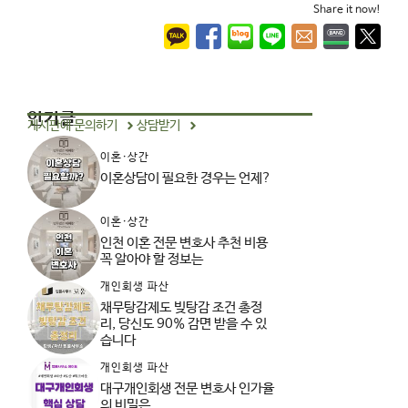
Share it now!
인기글
게시판에 문의하기
상담받기
이혼·상간
이혼상담이 필요한 경우는 언제?
이혼·상간
인천 이혼 전문 변호사 추천 비용
꼭 알아야 할 정보는
개인회생 파산
채무탕감제도 빚탕감 조건 총정
리, 당신도 90% 감면 받을 수 있
습니다
개인회생 파산
대구개인회생 전문 변호사 인가율
의 비밀은