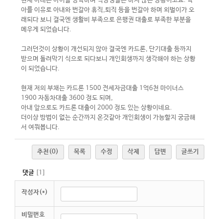
현재 아내는 아이를 양육하며 직장생활은 하지 않는 상황이고요. 육
아를 이유로 아내와 번갈아 휴직,퇴직 등을 번갈아 하며 외벌이가 오
래되다 보니 결국엔 생활비 부족으로 은행권 대출로 부족한 부분을
메우게 되었습니다.
그러던것이 상황이 개선되지 않아 결국엔 카드론, 단기대출 등까지
받으며 돌려막기 식으로 되다보니 개인회생까지 생각해야 하는 상황
이 되었습니다.
현재 저의 부채는 카드론 1500 전세자금대출 1억6천 마이너스
1900 자동차대출 3600 정도 되며,
아내 앞으로도 카드론 대출이 2000 정도 있는 상황이네요.
더이상 방법이 없는 순간까지 온것같아 개인회생이 가능할지 궁금해
서 여쭤봅니다.
추천
(0)
목록
수정
삭제
답변
글쓰기
댓글
[
1
]
작성자(*)
비밀번호