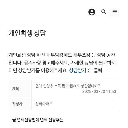
컨
텐
메
츠
뉴
로
개인회생 상담
건
너
뛰
개인회생 상담 파산 채무탕감제도 채무조정 등 상담 공간
기
입니다. 공지사항 참고해주세요. 자세한 상담이 필요하시
다면 상담받기를 이용해주세요.
상담받기
<- 클릭
면책 신청후 소득 많이 잡혀도 상관없나요?
제목
2025-03-20 11:53
작성자
청라아파트
곧 면책신청인데 면책 신청후는