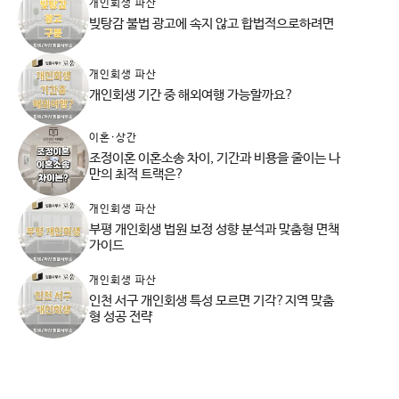
개인회생 파산
빚탕감 불법 광고에 속지 않고 합법적으로하려면
개인회생 파산
개인회생 기간 중 해외여행 가능할까요?
이혼·상간
조정이혼 이혼소송 차이, 기간과 비용을 줄이는 나
만의 최적 트랙은?
개인회생 파산
부평 개인회생 법원 보정 성향 분석과 맞춤형 면책
가이드
개인회생 파산
인천 서구 개인회생 특성 모르면 기각?지역 맞춤
형 성공 전략