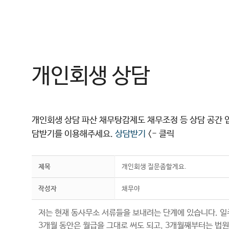
컨
텐
츠
로
건
개인회생 상담
너
뛰
기
개인회생 상담 파산 채무탕감제도 채무조정 등 상담 공간 
담받기를 이용해주세요.
상담받기
<- 클릭
제목
개인회생 질문좀할게요.
작성자
채무야
저는 현재 동사무소 서류들을 보내려는 단계에 있습니다. 
3개월 동안은 월급을 그대로 써도 되고, 3개월째부터는 법