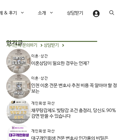
례 & 후기
소개
상담받기
인기글
게시판에 문의하기
상담받기
이혼·상간
이혼상담이 필요한 경우는 언제?
이혼·상간
인천 이혼 전문 변호사 추천 비용 꼭 알아야 할 정
보는
개인회생 파산
채무탕감제도 빚탕감 조건 총정리, 당신도 90%
감면 받을 수 있습니다
개인회생 파산
대구개인회생 전문 변호사 인가율의 비밀은