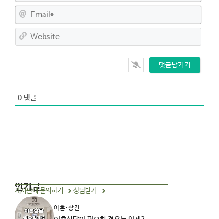
*
E
m
a
W
i
e
l
b
*
s
i
t
e
0
댓글
인기글
게시판에 문의하기
상담받기
이혼·상간