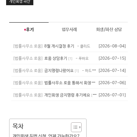
개인회생 파산
후기
업무사례
회생/파산 상담
[법률사무소 로움]
8월 개시결정 후기
[2026-08-04]
- 클리드
[법률사무소 로움]
로움 상담후기
[2026-07-15]
- 푸바오
[
1
]
[법률사무소 로움]
금지명령나왔어요
[2026-07-14]
- 하드타임
[
1
]
[법률사무소 로움]
법률사무소 로움 통해서 회생성공
[2026-07-06]
- 하이
[
1
]
[법률사무소 로움]
개인회생 금지명령 후기에요
[2026-07-01]
- 라라크로포드
[
1
]
목차
개인회생 두번 신청, 언제 가능한가요?