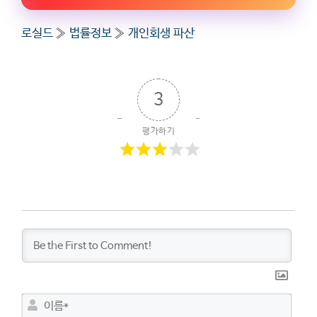
로실드
»
법률정보
»
개인회생 파산
3
평가하기
이
름