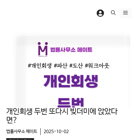
컨
텐
메
츠
뉴
로
건
너
뛰
기
개인회생 두번 또다시 빚더미에 앉았다
면?
법률사무소 메이트
2025-10-02