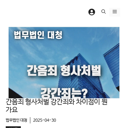
컨
텐
메
츠
뉴
로
건
너
뛰
기
간음죄 형사처벌 강간죄와 차이점이 뭔
가요
법무법인 대청
2025-04-30