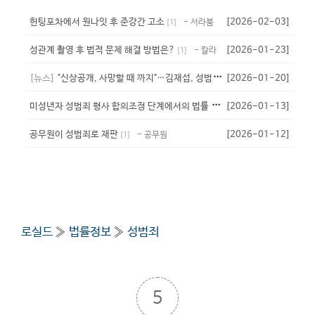
헌팅포차에서 원나잇 후 준강간 고소
[2026-02-03]
- 서라붐
[
1
]
성관계 촬영 후 법적 문제 해결 방법은?
[2026-01-23]
- 칼라
[
1
]
[뉴스]
"신상공개, 사망할 때 까지"…김재섭, 성범죄자 신상공개 강화 법안냈다
[2026-01-20]
미
성년자 성범죄 형사 합의조정 단계에서의 법률 자문 필요성
[2026-01-13]
- 뇨끼
[
1
]
공무원이 성범죄로 재판
[2026-01-12]
- 공무원
[
1
]
로실드
»
법률정보
»
성범죄
5