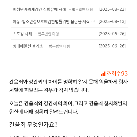
미성년자의제강간 집행유예 사례
[2025-08-22]
- 법무법인 대청
아
동·청소년성보호에관한법률위반 음란물 제작 유포 - 기소유예
[2025-08-13]
- 법무법인
스토킹 사례
[2025-06-26]
- 법무법인 대청
성매매알선 불기소
[2025-06-26]
- 법무법인 대청
조회수
93
간음죄와 강간죄
의 차이를 명확히 알지 못해 억울하게 형사
처벌에 휘말리는 경우가 적지 않습니다.
오늘은
간음죄와 강간죄의 차이
,그리고
간음죄 형사처벌
의
현실에 대해 정확히 알려드립니다.
간음죄 무엇인가요?