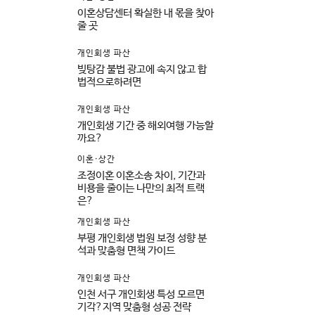
이혼상담센터 확실한 내 몫을 찾아
줄 곳
개인회생 파산
빚탕감 불법 광고에 속지 않고 합
법적으로하려면
개인회생 파산
개인회생 기간 중 해외여행 가능할
까요?
이혼·상간
조정이혼 이혼소송 차이, 기간과
비용을 줄이는 나만의 최적 트랙
은?
개인회생 파산
부평 개인회생 법원 보정 성향 분
석과 맞춤형 면책 가이드
개인회생 파산
인천 서구 개인회생 특성 모르면
기각?지역 맞춤형 성공 전략