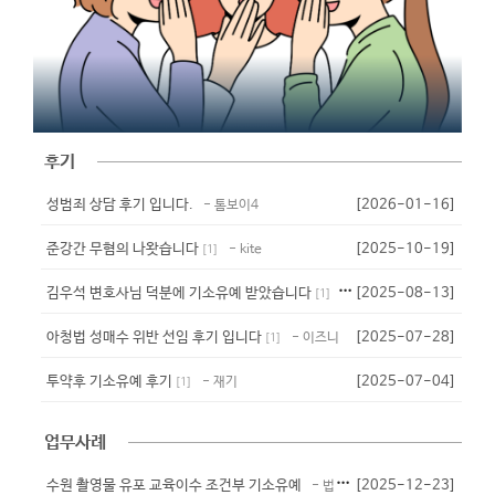
후기
성범죄 상담 후기 입니다.
[2026-01-16]
- 톰보이4
준강간 무혐의 나왓습니다
[2025-10-19]
- kite
[
1
]
김우석 변호사님 덕분에 기소유예 받았습니다
[2025-08-13]
- 준밧드
[
1
]
아청법 성매수 위반 선임 후기 입니다
[2025-07-28]
- 이즈니
[
1
]
투약후 기소유예 후기
[2025-07-04]
- 재기
[
1
]
업무사례
수원 촬영물 유포 교육이수 조건부 기소유예
[2025-12-23]
- 법무법인 대청