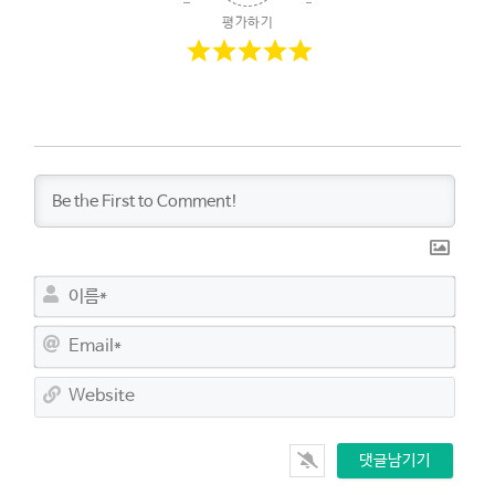
평가하기
이
름
*
E
m
a
W
i
e
l
b
*
s
i
t