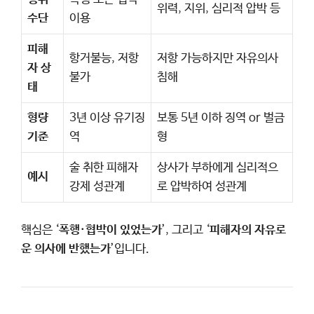
위력, 지위, 심리적 압박 등
수단
이용
피해
항거불능, 저항
저항 가능하지만 자유의사
자 상
불가
침해
태
형량
3년 이상 유기징
보통 5년 이하 징역 or 벌금
기준
역
형
술 취한 피해자
상사가 부하에게 심리적으
예시
강제 성관계
로 압박하여 성관계
핵심은 ‘
폭행·협박이 있었는가
’, 그리고 ‘
피해자의 자유로
운 의사에 반했는가
’입니다.