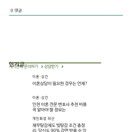
e
0
댓글
인기글
게시판에 문의하기
상담받기
이혼·상간
이혼상담이 필요한 경우는 언제?
이혼·상간
인천 이혼 전문 변호사 추천 비용
꼭 알아야 할 정보는
개인회생 파산
채무탕감제도 빚탕감 조건 총정
리, 당신도 90% 감면 받을 수 있