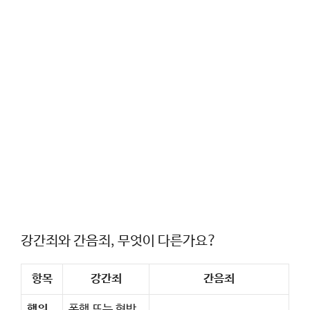
강간죄와 간음죄, 무엇이 다른가요?
항목
강간죄
간음죄
행위
폭행 또는 협박