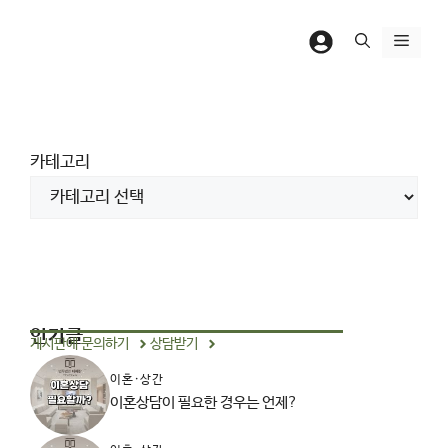
컨
텐
메
츠
뉴
로
건
너
카테고리
뛰
기
인기글
게시판에 문의하기
상담받기
이혼·상간
이혼상담이 필요한 경우는 언제?