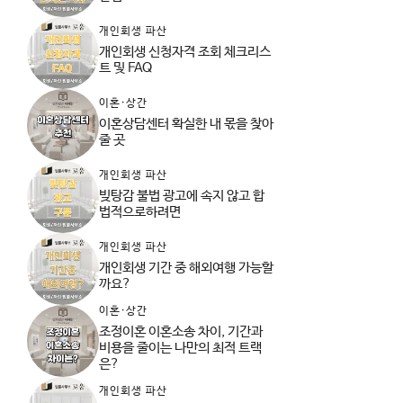
개인회생 파산
개인회생 신청자격 조회 체크리스
트 및 FAQ
이혼·상간
이혼상담센터 확실한 내 몫을 찾아
줄 곳
개인회생 파산
빚탕감 불법 광고에 속지 않고 합
법적으로하려면
개인회생 파산
개인회생 기간 중 해외여행 가능할
까요?
이혼·상간
조정이혼 이혼소송 차이, 기간과
비용을 줄이는 나만의 최적 트랙
은?
개인회생 파산