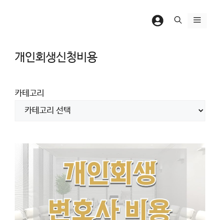
컨
텐
메
츠
뉴
로
개인회생신청비용
건
너
뛰
카테고리
기