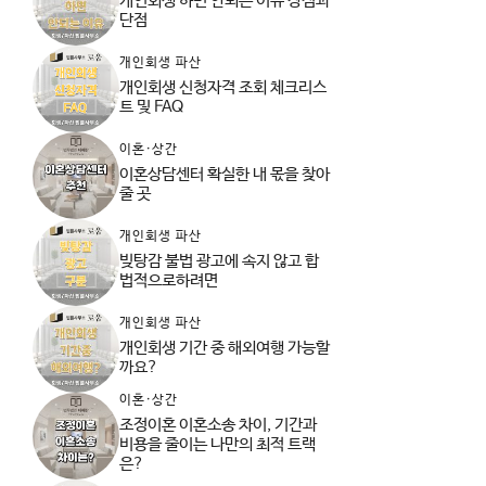
개인회생 하면 안되는 이유 장점과
단점
개인회생 파산
개인회생 신청자격 조회 체크리스
트 및 FAQ
이혼·상간
이혼상담센터 확실한 내 몫을 찾아
줄 곳
개인회생 파산
빚탕감 불법 광고에 속지 않고 합
법적으로하려면
개인회생 파산
개인회생 기간 중 해외여행 가능할
까요?
이혼·상간
조정이혼 이혼소송 차이, 기간과
비용을 줄이는 나만의 최적 트랙
은?