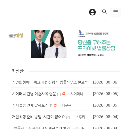
컨
텐
메
츠
뉴
로
건
너
뛰
기
최신글
개
인회생이나 워크아웃 진행시 법률사무소 필요서류?
[2026-08-06]
- 닉넴
시어머니 간병 이혼사유 질문
[2026-08-05]
- 시어머니
[
1
]
개시결정 언제 날까요?
[2026-08-05]
- 대구구미
[
1
]
개인회생 준비 방법, 시간이 없어요
[2026-08-04]
- 스투키
[
2
]
[법률사무소 로움]
8월 개시결정 후기
[2026-08-04]
- 클리드