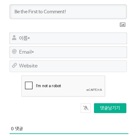
이
름
*
E
m
a
W
i
e
l
b
*
s
i
t
e
0
댓글