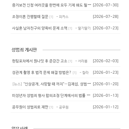
증
거보전 신청 여러곳을 한번에 모두 기제 해도 될까요?
[2026-07-30]
- 클라우스
[
2
]
조정이혼 진행할때 질문
[2026-07-28]
- 피카스
[
1
]
사실혼 남자친구의 양육비 문제 소액
[2026-07-23]
- 딸기딸기
[
1
]
성범죄 게시판
헌팅포차에서 원나잇 후 준강간 고소
[2026-02-03]
- 서라붐
[
1
]
성관계 촬영 후 법적 문제 해결 방법은?
[2026-01-23]
- 칼라
[
1
]
[뉴스]
"신상공개, 사망할 때 까지"…김재섭, 성범죄자 신상공개 강화 법안냈다
[2026-01-20]
미
성년자 성범죄 형사 합의조정 단계에서의 법률 자문 필요성
[2026-01-13]
- 뇨끼
[
1
]
공무원이 성범죄로 재판
[2026-01-12]
- 공무원
[
1
]
업무사례