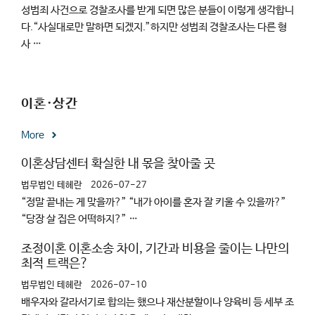
성범죄 사건으로 경찰조사를 받게 되면 많은 분들이 이렇게 생각합니
다.“사실대로만 말하면 되겠지.”하지만 성범죄 경찰조사는 다른 형
사 …
이혼·상간
More
이혼상담센터 확실한 내 몫을 찾아줄 곳
법무법인 테헤란
2026-07-27
“정말 끝내는 게 맞을까?” “내가 아이를 혼자 잘 키울 수 있을까?”
“당장 살 집은 어떡하지?” …
조정이혼 이혼소송 차이, 기간과 비용을 줄이는 나만의
최적 트랙은?
법무법인 테헤란
2026-07-10
배우자와 갈라서기로 합의는 했으나 재산분할이나 양육비 등 세부 조