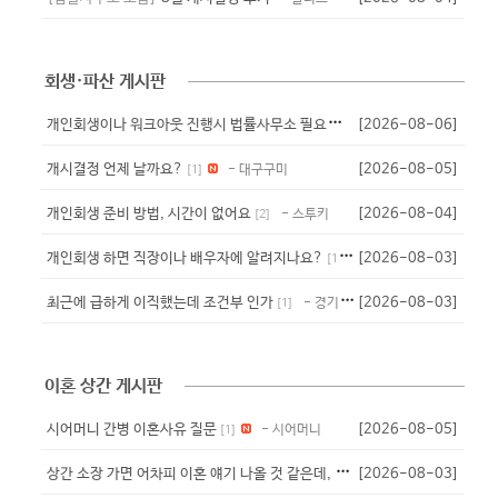
회생·파산 게시판
개
인회생이나 워크아웃 진행시 법률사무소 필요서류?
[2026-08-06]
- 닉넴
개시결정 언제 날까요?
[2026-08-05]
- 대구구미
[
1
]
개인회생 준비 방법, 시간이 없어요
[2026-08-04]
- 스투키
[
2
]
개인회생 하면 직장이나 배우자에 알려지나요?
[2026-08-03]
- 바나나우유
[
1
]
최근에 급하게 이직했는데 조건부 인가
[2026-08-03]
- 경기주민
[
1
]
이혼 상간 게시판
시어머니 간병 이혼사유 질문
[2026-08-05]
- 시어머니
[
1
]
상
간 소장 가면 어차피 이혼 얘기 나올 것 같은데, 미리 뭘 준비해야 할...
[2026-08-03]
[
2
]