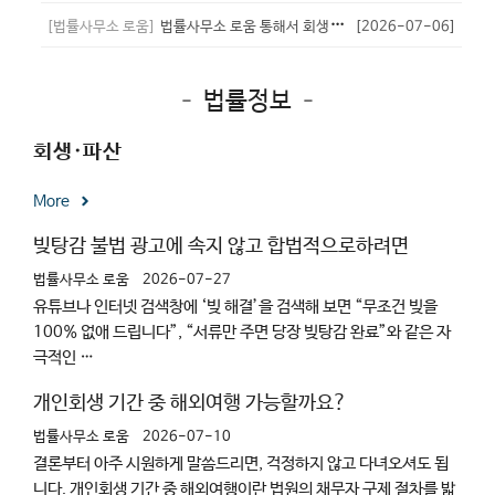
[법률사무소 로움]
법률사무소 로움 통해서 회생성공
[2026-07-06]
- 하이
[
1
]
– 법률정보 –
회생·파산
More
빚탕감 불법 광고에 속지 않고 합법적으로하려면
법률사무소 로움
2026-07-27
유튜브나 인터넷 검색창에 ‘빚 해결’을 검색해 보면 “무조건 빚을
100% 없애 드립니다”, “서류만 주면 당장 빚탕감 완료”와 같은 자
극적인 …
개인회생 기간 중 해외여행 가능할까요?
법률사무소 로움
2026-07-10
결론부터 아주 시원하게 말씀드리면, 걱정하지 않고 다녀오셔도 됩
니다. 개인회생 기간 중 해외여행이란 법원의 채무자 구제 절차를 밟