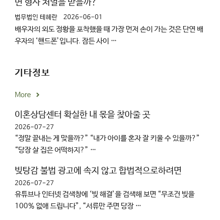
면 형사 처벌을 받을까?
법무법인 테헤란
2026-06-01
배우자의 외도 정황을 포착했을 때 가장 먼저 손이 가는 것은 단연 배
우자의 ‘핸드폰’입니다. 잠든 사이 …
기타정보
More
이혼상담센터 확실한 내 몫을 찾아줄 곳
2026-07-27
“정말 끝내는 게 맞을까?” “내가 아이를 혼자 잘 키울 수 있을까?”
“당장 살 집은 어떡하지?” …
빚탕감 불법 광고에 속지 않고 합법적으로하려면
2026-07-27
유튜브나 인터넷 검색창에 ‘빚 해결’을 검색해 보면 “무조건 빚을
100% 없애 드립니다”, “서류만 주면 당장 …