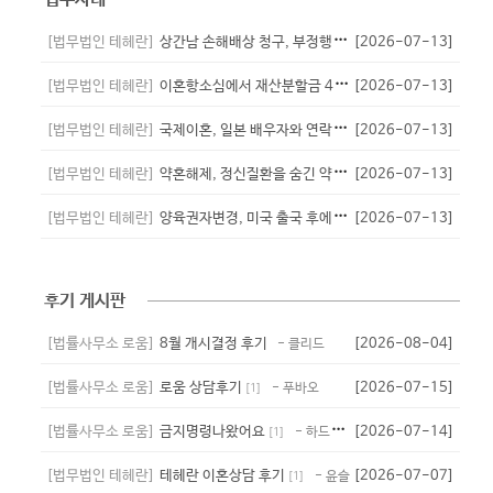
[법무법인 테헤란]
상간남 손해배상 청구, 부정행위 입증으로 위자료 2,500만원 인정된 사...
[2026-07-13]
[법무법인 테헤란]
이혼항소심에서 재산분할금 4,200만 원을 인정받은 사례
[2026-07-13]
[법무법인 테헤란]
국제이혼, 일본 배우자와 연락두절 후 국외송달로 이혼 인용된 사례
[2026-07-13]
[법무법인 테헤란]
약혼해제, 정신질환을 숨긴 약혼자의 귀책사유를 입증해 위자료를 인정받은 ...
[2026-07-13]
[법무법인 테헤란]
양육권자변경, 미국 출국 후에도 자녀의 복리를 인정받아 양육자 변경 성공...
[2026-07-13]
후기 게시판
[법률사무소 로움]
8월 개시결정 후기
[2026-08-04]
- 클리드
[법률사무소 로움]
로움 상담후기
[2026-07-15]
- 푸바오
[
1
]
[법률사무소 로움]
금지명령나왔어요
[2026-07-14]
- 하드타임
[
1
]
[법무법인 테헤란]
테헤란 이혼상담 후기
[2026-07-07]
- 윤슬
[
1
]