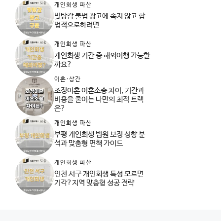
개인회생 파산
빚탕감 불법 광고에 속지 않고 합
법적으로하려면
개인회생 파산
개인회생 기간 중 해외여행 가능할
까요?
이혼·상간
조정이혼 이혼소송 차이, 기간과
비용을 줄이는 나만의 최적 트랙
은?
개인회생 파산
부평 개인회생 법원 보정 성향 분
석과 맞춤형 면책 가이드
개인회생 파산
인천 서구 개인회생 특성 모르면
기각?지역 맞춤형 성공 전략