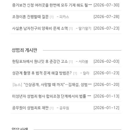
증
거보전 신청 여러곳을 한번에 모두 기제 해도 될까요?
[2026-07-30]
- 클라우스
[
2
]
조정이혼 진행할때 질문
[2026-07-28]
- 피카스
[
1
]
사실혼 남자친구의 양육비 문제 소액
[2026-07-23]
- 딸기딸기
[
1
]
성범죄 게시판
헌팅포차에서 원나잇 후 준강간 고소
[2026-02-03]
- 서라붐
[
1
]
성관계 촬영 후 법적 문제 해결 방법은?
[2026-01-23]
- 칼라
[
1
]
[뉴스]
"신상공개, 사망할 때 까지"…김재섭, 성범죄자 신상공개 강화 법안냈다
[2026-01-20]
미
성년자 성범죄 형사 합의조정 단계에서의 법률 자문 필요성
[2026-01-13]
- 뇨끼
[
1
]
공무원이 성범죄로 재판
[2026-01-12]
- 공무원
[
1
]
업무사례