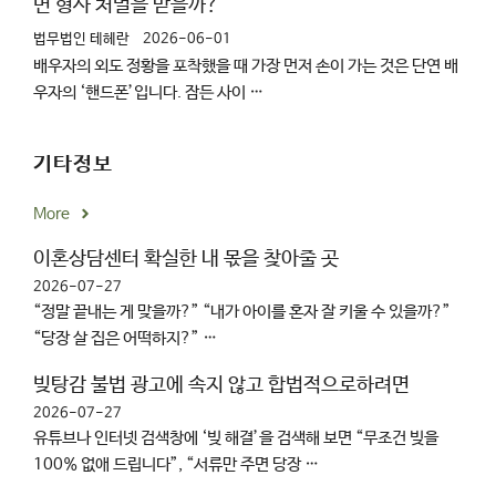
면 형사 처벌을 받을까?
법무법인 테헤란
2026-06-01
배우자의 외도 정황을 포착했을 때 가장 먼저 손이 가는 것은 단연 배
우자의 ‘핸드폰’입니다. 잠든 사이 …
기타정보
More
이혼상담센터 확실한 내 몫을 찾아줄 곳
2026-07-27
“정말 끝내는 게 맞을까?” “내가 아이를 혼자 잘 키울 수 있을까?”
“당장 살 집은 어떡하지?” …
빚탕감 불법 광고에 속지 않고 합법적으로하려면
2026-07-27
유튜브나 인터넷 검색창에 ‘빚 해결’을 검색해 보면 “무조건 빚을
100% 없애 드립니다”, “서류만 주면 당장 …