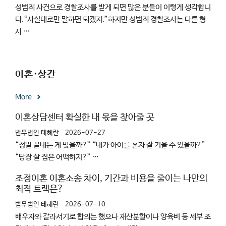
성범죄 사건으로 경찰조사를 받게 되면 많은 분들이 이렇게 생각합니
다.“사실대로만 말하면 되겠지.”하지만 성범죄 경찰조사는 다른 형
사 …
이혼·상간
More
이혼상담센터 확실한 내 몫을 찾아줄 곳
법무법인 테헤란
2026-07-27
“정말 끝내는 게 맞을까?” “내가 아이를 혼자 잘 키울 수 있을까?”
“당장 살 집은 어떡하지?” …
조정이혼 이혼소송 차이, 기간과 비용을 줄이는 나만의
최적 트랙은?
법무법인 테헤란
2026-07-10
배우자와 갈라서기로 합의는 했으나 재산분할이나 양육비 등 세부 조