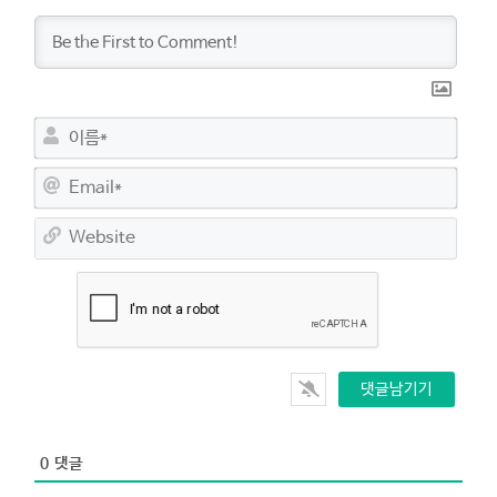
이
름
*
E
m
a
W
i
e
l
b
*
s
i
t
e
0
댓글