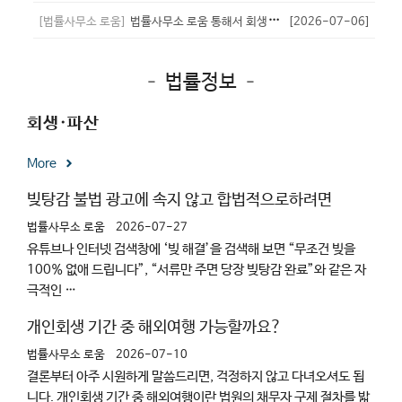
[법률사무소 로움]
법률사무소 로움 통해서 회생성공
[2026-07-06]
- 하이
[
1
]
– 법률정보 –
회생·파산
More
빚탕감 불법 광고에 속지 않고 합법적으로하려면
법률사무소 로움
2026-07-27
유튜브나 인터넷 검색창에 ‘빚 해결’을 검색해 보면 “무조건 빚을
100% 없애 드립니다”, “서류만 주면 당장 빚탕감 완료”와 같은 자
극적인 …
개인회생 기간 중 해외여행 가능할까요?
법률사무소 로움
2026-07-10
결론부터 아주 시원하게 말씀드리면, 걱정하지 않고 다녀오셔도 됩
니다. 개인회생 기간 중 해외여행이란 법원의 채무자 구제 절차를 밟