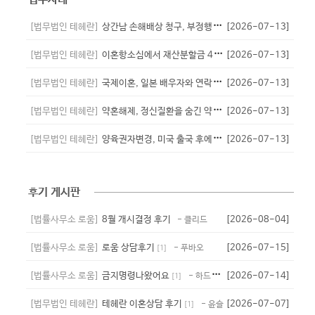
[법무법인 테헤란]
상간남 손해배상 청구, 부정행위 입증으로 위자료 2,500만원 인정된 사...
[2026-07-13]
[법무법인 테헤란]
이혼항소심에서 재산분할금 4,200만 원을 인정받은 사례
[2026-07-13]
[법무법인 테헤란]
국제이혼, 일본 배우자와 연락두절 후 국외송달로 이혼 인용된 사례
[2026-07-13]
[법무법인 테헤란]
약혼해제, 정신질환을 숨긴 약혼자의 귀책사유를 입증해 위자료를 인정받은 ...
[2026-07-13]
[법무법인 테헤란]
양육권자변경, 미국 출국 후에도 자녀의 복리를 인정받아 양육자 변경 성공...
[2026-07-13]
후기 게시판
[법률사무소 로움]
8월 개시결정 후기
[2026-08-04]
- 클리드
[법률사무소 로움]
로움 상담후기
[2026-07-15]
- 푸바오
[
1
]
[법률사무소 로움]
금지명령나왔어요
[2026-07-14]
- 하드타임
[
1
]
[법무법인 테헤란]
테헤란 이혼상담 후기
[2026-07-07]
- 윤슬
[
1
]