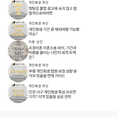
개인회생 파산
빚탕감 불법 광고에 속지 않고 합
법적으로하려면
개인회생 파산
개인회생 기간 중 해외여행 가능할
까요?
이혼·상간
조정이혼 이혼소송 차이, 기간과
비용을 줄이는 나만의 최적 트랙
은?
개인회생 파산
부평 개인회생 법원 보정 성향 분
석과 맞춤형 면책 가이드
개인회생 파산
인천 서구 개인회생 특성 모르면
기각?지역 맞춤형 성공 전략