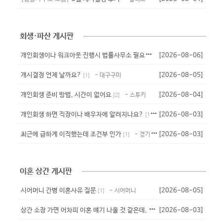
회생·파산 게시판
개
인회생이나 워크아웃 진행시 법률사무소 필요서류?
[2026-08-06]
- 닉넴
[
1
]
개시결정 언제 날까요?
[2026-08-05]
- 대구구미
[
1
]
개인회생 준비 방법, 시간이 없어요
[2026-08-04]
- 스투키
[
2
]
개인회생 하면 직장이나 배우자에 알려지나요?
[2026-08-03]
- 바나나우유
[
1
]
최근에 급하게 이직했는데 조건부 인가
[2026-08-03]
- 경기주민
[
1
]
이혼 상간 게시판
시어머니 간병 이혼사유 질문
[2026-08-05]
- 시어머니
[
1
]
상
간 소장 가면 어차피 이혼 얘기 나올 것 같은데, 미리 뭘 준비해야 할...
[2026-08-03]
[
2
]