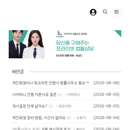
컨
텐
메
츠
뉴
로
건
너
뛰
기
최신글
개
인회생이나 워크아웃 진행시 법률사무소 필요서류?
[2026-08-06]
- 닉넴
[
1
]
시어머니 간병 이혼사유 질문
[2026-08-05]
- 시어머니
[
1
]
개시결정 언제 날까요?
[2026-08-05]
- 대구구미
[
1
]
개인회생 준비 방법, 시간이 없어요
[2026-08-04]
- 스투키
[
2
]
[법률사무소 로움]
8월 개시결정 후기
[2026-08-04]
- 클리드