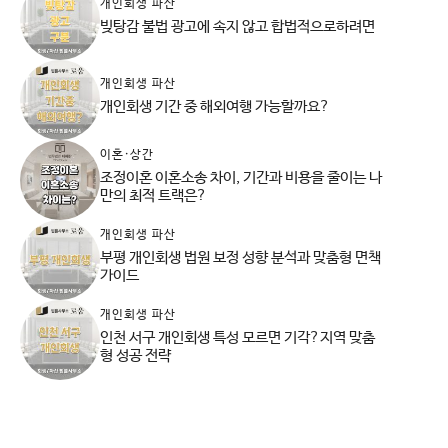
개인회생 파산
빚탕감 불법 광고에 속지 않고 합법적으로하려면
개인회생 파산
개인회생 기간 중 해외여행 가능할까요?
이혼·상간
조정이혼 이혼소송 차이, 기간과 비용을 줄이는 나
만의 최적 트랙은?
개인회생 파산
부평 개인회생 법원 보정 성향 분석과 맞춤형 면책
가이드
개인회생 파산
인천 서구 개인회생 특성 모르면 기각?지역 맞춤
형 성공 전략