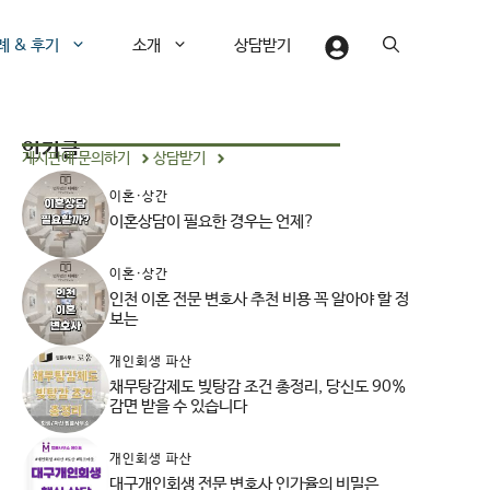
례 & 후기
소개
상담받기
인기글
게시판에 문의하기
상담받기
이혼·상간
이혼상담이 필요한 경우는 언제?
이혼·상간
인천 이혼 전문 변호사 추천 비용 꼭 알아야 할 정
보는
개인회생 파산
채무탕감제도 빚탕감 조건 총정리, 당신도 90%
감면 받을 수 있습니다
개인회생 파산
대구개인회생 전문 변호사 인가율의 비밀은