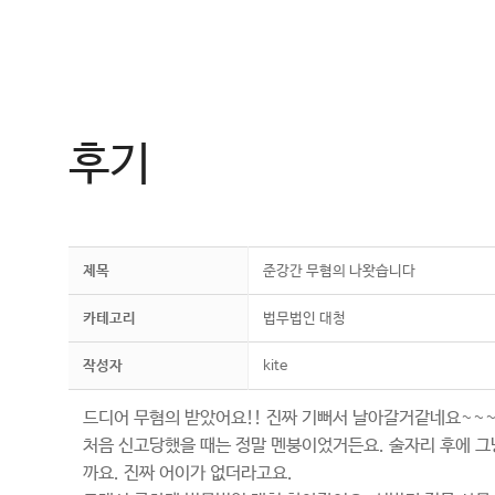
컨
텐
츠
로
건
후기
너
뛰
기
제목
준강간 무혐의 나왓습니다
카테고리
법무법인 대청
작성자
kite
드디어 무혐의 받았어요!! 진짜 기뻐서 날아갈거같네요~~
처음 신고당했을 때는 정말 멘붕이었거든요. 술자리 후에 
까요. 진짜 어이가 없더라고요.