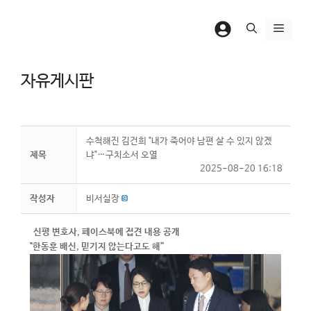
컨
텐
메
츠
뉴
로
자유게시판
건
너
뛰
기
수척해진 김건희 "내가 죽어야 남편 살 수 있지 않겠
제목
냐"…구치소서 오열
2025-08-20 16:18
작성자
비서실장
신평 변호사, 페이스북에 접견 내용 공개
"한동훈 배신, 믿기지 않는다고도 해”