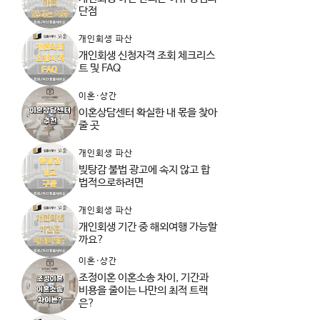
단점
개인회생 파산
개인회생 신청자격 조회 체크리스
트 및 FAQ
이혼·상간
이혼상담센터 확실한 내 몫을 찾아
줄 곳
개인회생 파산
빚탕감 불법 광고에 속지 않고 합
법적으로하려면
개인회생 파산
개인회생 기간 중 해외여행 가능할
까요?
이혼·상간
조정이혼 이혼소송 차이, 기간과
비용을 줄이는 나만의 최적 트랙
은?