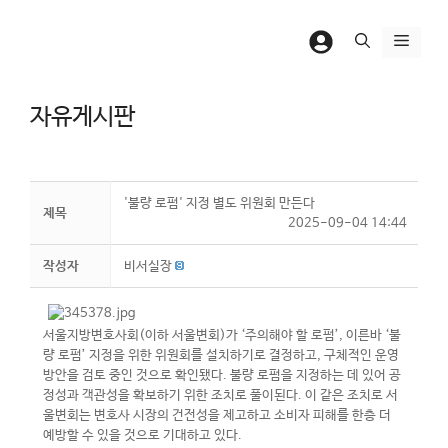
컨
텐
메
츠
뉴
로
자유게시판
건
너
뛰
기
'불량 로펌' 지정 별도 위원회 만든다
제목
2025-09-04 14:44
작성자
비서실장
서울지방변호사회(이하 서울변회)가 ‘주의해야 할 로펌’, 이른바 ‘불
량 로펌’ 지정을 위한 위원회를 설치하기로 결정하고, 구체적인 운영
방안을 검토 중인 것으로 확인됐다. 불량 로펌을 지정하는 데 있어 공
정성과 객관성을 확보하기 위한 조치로 풀이된다. 이 같은 조치로 서
울변회는 변호사 시장의 건전성을 제고하고 소비자 피해를 한층 더
예방할 수 있을 것으로 기대하고 있다.