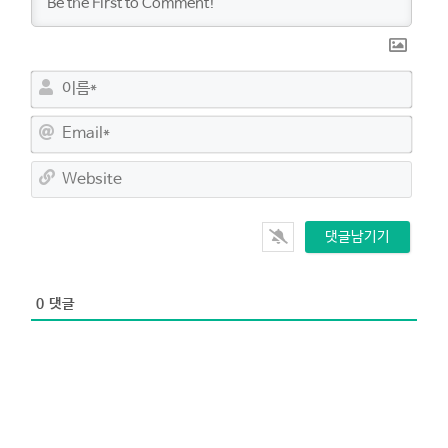
이
름
*
E
m
a
W
i
e
l
b
*
s
i
t
e
0
댓글