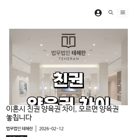
컨
텐
메
츠
뉴
로
건
너
뛰
기
이혼시 친권 양육권 차이, 모르면 양육권
놓칩니다
법무법인 테헤란
2026-02-12