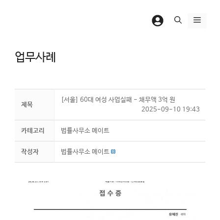
컨
텐
메
츠
뉴
로
업무사례
건
너
뛰
기
[서울] 60대 여성 사업실패 - 채무액 3억 원
제목
2025-09-10 19:43
카테고리
법률사무소 메이트
작성자
법률사무소 메이트