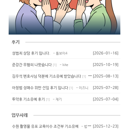
후기
성범죄 상담 후기 입니다.
[2026-01-16]
- 톰보이4
준강간 무혐의 나왓습니다
[2025-10-19]
- kite
[
1
]
김우석 변호사님 덕분에 기소유예 받았습니다
[2025-08-13]
- 준밧드
[
1
]
아청법 성매수 위반 선임 후기 입니다
[2025-07-28]
- 이즈니
[
1
]
투약후 기소유예 후기
[2025-07-04]
- 재기
[
1
]
업무사례
수원 촬영물 유포 교육이수 조건부 기소유예
[2025-12-23]
- 법무법인 대청