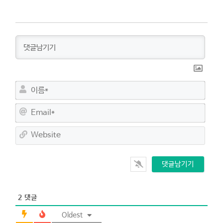
이
름
*
E
m
a
W
i
e
l
b
*
s
i
t
e
2
댓글
Oldest