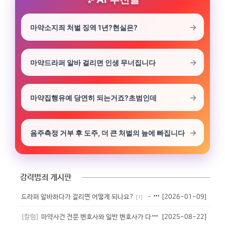
마약소지죄 처벌 징역 1년?현실은?
마약드라퍼 알바 걸리면 인생 무너집니다
마약집행유예 당연히 되는거죠?초범인데
음주측정 거부 후 도주, 더 큰 처벌의 늪에 빠집니다
강력범죄 게시판
드라퍼 알바하다가 걸리면 어떻게 되나요?
[2026-01-09]
- 익명
[
1
]
[칼럼]
마약사건 전문 변호사와 일반 변호사가 다른 이유
[2025-08-22]
- 법무법인 대청
[
1
]