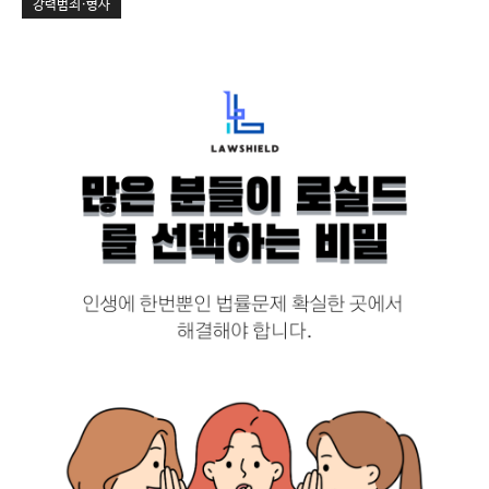
강력범죄·형사