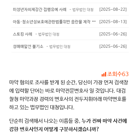
미성년자의제강간 집행유예 사례
[2025-08-22]
- 법무법인 대청
아
동·청소년성보호에관한법률위반 음란물 제작 유포 - 기소유예
[2025-08-13]
- 법무법인
스토킹 사례
[2025-06-26]
- 법무법인 대청
성매매알선 불기소
[2025-06-26]
- 법무법인 대청
조회수
63
마약 혐의로 조사를 받게 된 순간, 당신이 가장 먼저 검색창
에 입력할 단어는 바로 마약전문변호사 일 것입니다. 대검
찰청 마약과장 경력의 변호사의 전두지휘아래 마약변호를
하고 있는 법무법인 대청입니다.
단순히 검색해서 나오는 이름들 중,
누가 진짜 마약 사건에
강한 변호사인지 어떻게 구분하시겠습니까?