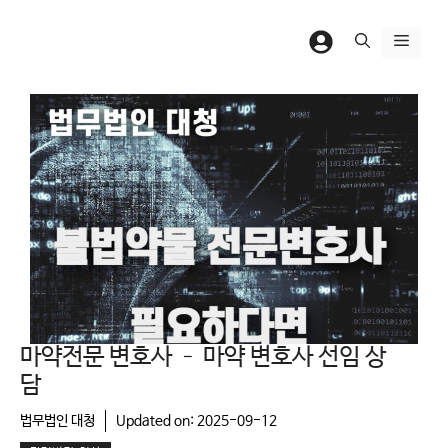
컨
텐
메
츠
뉴
로
건
너
뛰
기
마약전문 변호사 – 마약 변호사 선임 상
담
법무법인 대청
Updated on:
2025-09-12