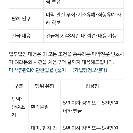
략 보유
마약 관련 무죄·기소유예·집행유예 사
판례 연구
례 확보
긴급 대응
긴급체포 48시간 내 접견·대응 가능
법무법인 대청은 이 모든 조건을 충족하는 마약전문 변호사
가 여러분의 사건을 처음부터 끝까지 대응해드립니다.
마약류관리에관한법률 (출처 : 국가법령정보센터)
구분
행위 유형
법정형
투약·
5년 이하 징역 또는 5천만원
단순소
환각물질
이하 벌금
지
대마, 향정 라
5년 이하 징역 또는 5천만원