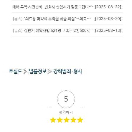
매
매 투약 사건송치. 변호사 선임시기 질문드립니다.
[2025-08-22]
- 특별시
[
3
]
[뉴스]
"의료용 마약류 부적절 취급 의심"…의료기관 60곳 점검
[2025-08-20]
- 비서실장
[뉴스]
상반기 마약사범 621명 구속… 2천600kg 압수
[2025-08-13]
- 비서실장
로실드
»
법률정보
»
강력범죄·형사
5
평가하기