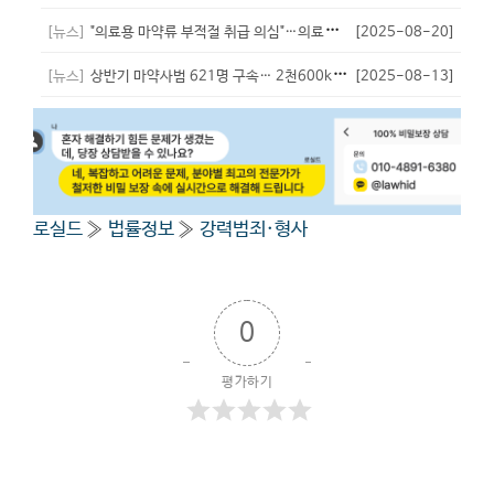
[뉴스]
"의료용 마약류 부적절 취급 의심"…의료기관 60곳 점검
[2025-08-20]
- 비서실장
[뉴스]
상반기 마약사범 621명 구속… 2천600kg 압수
[2025-08-13]
- 비서실장
로실드
»
법률정보
»
강력범죄·형사
0
평가하기