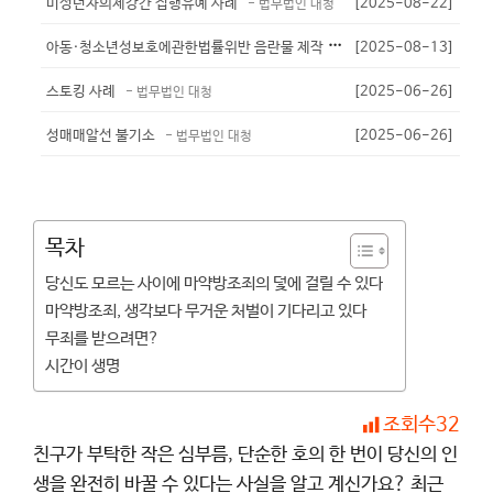
미성년자의제강간 집행유예 사례
[2025-08-22]
- 법무법인 대청
아
동·청소년성보호에관한법률위반 음란물 제작 유포 - 기소유예
[2025-08-13]
- 법무법인
스토킹 사례
[2025-06-26]
- 법무법인 대청
성매매알선 불기소
[2025-06-26]
- 법무법인 대청
목차
당신도 모르는 사이에 마약방조죄의 덫에 걸릴 수 있다
마약방조죄, 생각보다 무거운 처벌이 기다리고 있다
무죄를 받으려면?
시간이 생명
조회수
32
친구가 부탁한 작은 심부름, 단순한 호의 한 번이 당신의 인
생을 완전히 바꿀 수 있다는 사실을 알고 계신가요? 최근