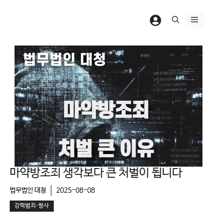
컨
텐
메
츠
뉴
로
건
너
뛰
기
마약방조죄 생각보다 큰 처벌이 됩니다
법무법인 대청
2025-08-08
강력범죄·형사