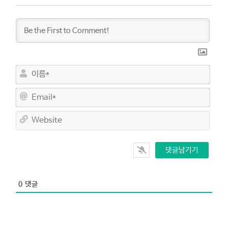
이
름
*
E
m
a
W
i
e
l
b
*
s
i
t
e
0
댓글