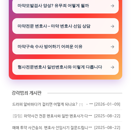
마약모발검사 양성? 유무죄 어떻게 될까
마약전문 변호사 – 마약 변호사 선임 상담
마약구속 수사 방어하기 어려운 이유
형사전문변호사 일반변호사와 이렇게 다릅니다
강력범죄 게시판
드라퍼 알바하다가 걸리면 어떻게 되나요?
[2026-01-09]
- 익명
[
1
]
[칼럼]
마약사건 전문 변호사와 일반 변호사가 다른 이유
[2025-08-22]
- 법무법인 대청
[
1
]
매
매 투약 사건송치. 변호사 선임시기 질문드립니다.
[2025-08-22]
- 특별시
[
3
]