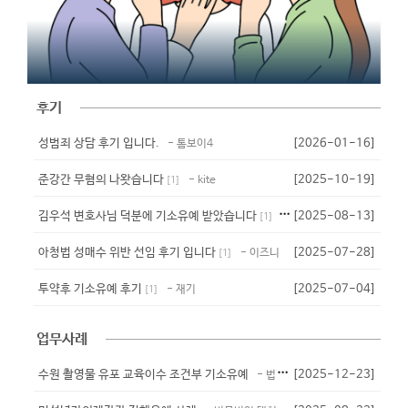
후기
성범죄 상담 후기 입니다.
[2026-01-16]
- 톰보이4
준강간 무혐의 나왓습니다
[2025-10-19]
- kite
[
1
]
김우석 변호사님 덕분에 기소유예 받았습니다
[2025-08-13]
- 준밧드
[
1
]
아청법 성매수 위반 선임 후기 입니다
[2025-07-28]
- 이즈니
[
1
]
투약후 기소유예 후기
[2025-07-04]
- 재기
[
1
]
업무사례
수원 촬영물 유포 교육이수 조건부 기소유예
[2025-12-23]
- 법무법인 대청