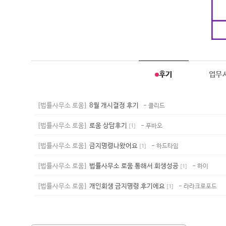
후기
업무
[법률사무소 로움]
8월 개시결정 후기
- 클리드
[법률사무소 로움]
로움 상담후기
- 푸바오
[
1
]
[법률사무소 로움]
금지명령나왔어요
- 하드타임
[
1
]
[법률사무소 로움]
법률사무소 로움 통해서 회생성공
- 하이
[
1
]
[법률사무소 로움]
개인회생 금지명령 후기에요
- 라라크로포드
[
1
]