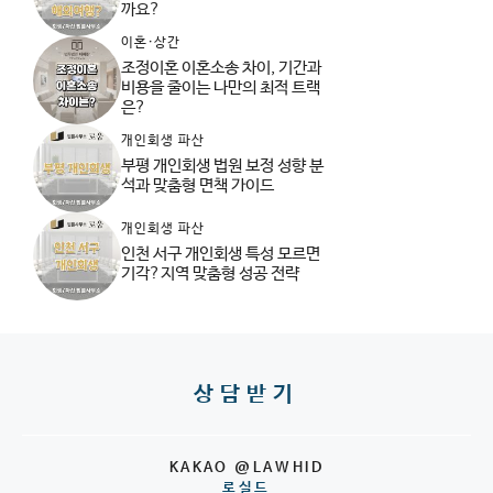
까요?
이혼·상간
조정이혼 이혼소송 차이, 기간과
비용을 줄이는 나만의 최적 트랙
은?
개인회생 파산
부평 개인회생 법원 보정 성향 분
석과 맞춤형 면책 가이드
개인회생 파산
인천 서구 개인회생 특성 모르면
기각?지역 맞춤형 성공 전략
상담받기
KAKAO @LAWHID
로실드