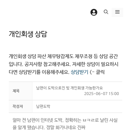
컨
텐
메
츠
뉴
로
개인회생 상담
건
너
뛰
개인회생 상담 파산 채무탕감제도 채무조정 등 상담 공간
기
입니다. 공지사항 참고해주세요. 자세한 상담이 필요하시
다면 상담받기를 이용해주세요.
상담받기
<- 클릭
남편이 도박으로진 빚 개인회생 가능한가요
제목
2025-06-07 15:00
작성자
남편도박
얼마 전 남편이 인터넷 도박, 정확히는 ㅂㅋㄹ로 날린 사실
을 알게 됐습니다. 정말 화가나네요 진짜