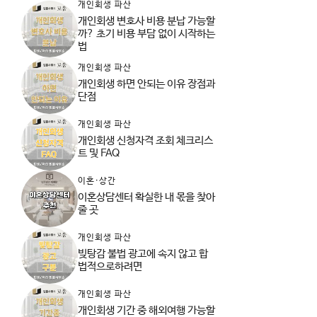
개인회생 파산
개인회생 변호사 비용 분납 가능할
까? 초기 비용 부담 없이 시작하는
법
개인회생 파산
개인회생 하면 안되는 이유 장점과
단점
개인회생 파산
개인회생 신청자격 조회 체크리스
트 및 FAQ
이혼·상간
이혼상담센터 확실한 내 몫을 찾아
줄 곳
개인회생 파산
빚탕감 불법 광고에 속지 않고 합
법적으로하려면
개인회생 파산
개인회생 기간 중 해외여행 가능할